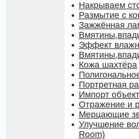
Накрываем ст
Размытие с к
Зажжённая ла
Вмятины,впад
Эффект влажн
Вмятины,впади
Кожа шахтёра
Полигонально
Портретная ра
Импорт объект
Отражение и р
Мерцающие зве
Улучшение вол
Room)