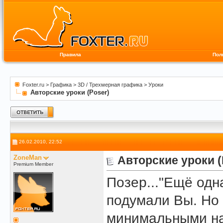
Правила
Пол
Foxter.ru
>
Графика
>
3D / Трехмерная графика
>
Уроки
Авторские уроки (Poser)
26.02.2010, 22:52
ZoneMan
Авторские уроки (
Premium Member
Позер..."Ещё одн
подумали Вы. Но 
минимальными на