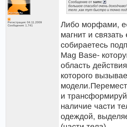
Сообщение от
samc
большое спасибо! очень доходчиво!
тело ,как тут быстро и точно по
Либо морфами, ес
Регистрация: 04.11.2009
Сообщения: 1,741
магнит и связать
собираетесь подп
Mag Base- котору
область действи
которого вызыва
модели.Перемест
и трансформируйт
наличие части тел
одеждой, выделяе
(части тела).