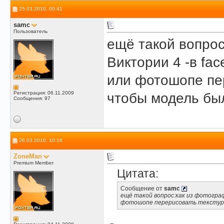
25.03.2010, 00:41
samc
Пользователь
ещё такой вопрос
Виктории 4 -в fa
или фотошопе пер
Регистрация: 06.11.2009
чтобы модель был
Сообщения: 97
26.03.2010, 10:16
ZoneMan
Premium Member
Цитата:
Сообщение от
samc
ещё такой вопрос:как из фотографи
фотошопе перерисовать текстурн