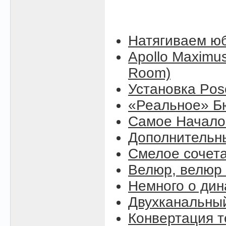
Натягиваем юб
Apollo Maximus
Room)
Установка Pose
«Реальное» Б
Самое Начало (
Дополнительны
Смелое сочет
Велюр, велюр .
Немного о ди
Двухканальны
Конвертация т