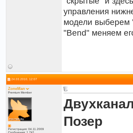
"скрытые" и здес
управления нижне
модели выберем "
"Bend" меняем ег
24.03.2010, 12:07
ZoneMan
Premium Member
Двухкана
Позер
Регистрация: 04.11.2009
Сообщения: 1,741