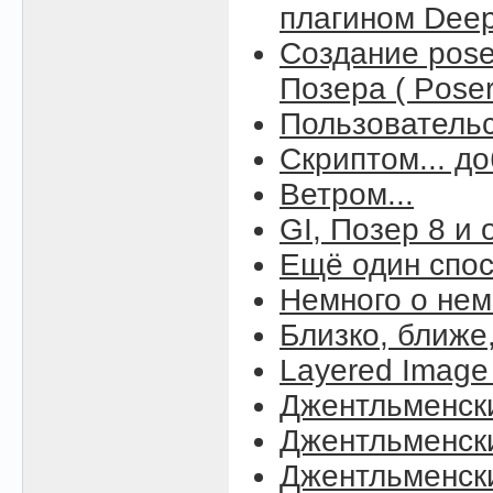
плагином Deep 
Создание pos
Позера ( Poser
Пользовательс
Скриптом... д
Ветром...
GI, Позер 8 и
Ещё один спос
Немного о нем
Близко, ближе
Layered Image 
Джентльменск
Джентльменск
Джентльменск