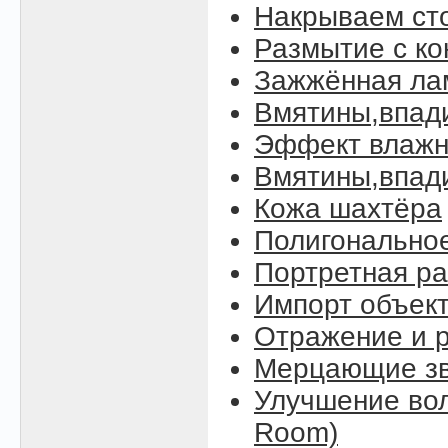
Накрываем ст
Размытие с к
Зажжённая ла
Вмятины,впад
Эффект влажн
Вмятины,впади
Кожа шахтёра
Полигонально
Портретная ра
Импорт объект
Отражение и р
Мерцающие зве
Улучшение вол
Room)