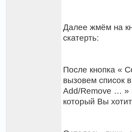
Далее жмём на кн
скатерть:
После кнопка « Co
вызовем список в
Add/Remove … » и
который Вы хотит