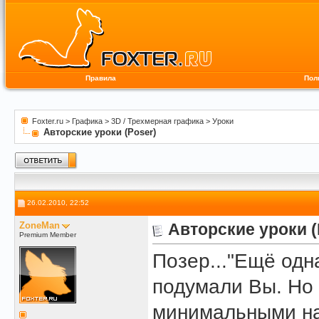
Правила
Пол
Foxter.ru
>
Графика
>
3D / Трехмерная графика
>
Уроки
Авторские уроки (Poser)
26.02.2010, 22:52
ZoneMan
Авторские уроки (
Premium Member
Позер..."Ещё одн
подумали Вы. Но 
минимальными на