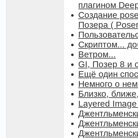
плагином Deep 
Создание pos
Позера ( Poser
Пользовательс
Скриптом... д
Ветром...
GI, Позер 8 и
Ещё один спос
Немного о нем
Близко, ближе
Layered Image 
Джентльменск
Джентльменск
Джентльменск