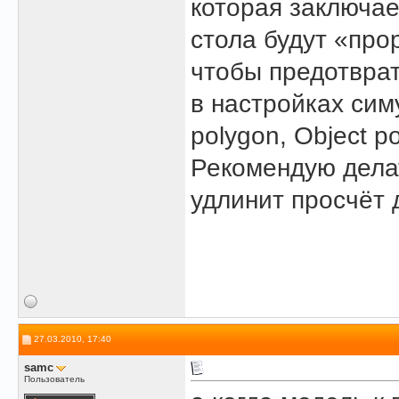
которая заключае
стола будут «прор
чтобы предотврат
в настройках симу
polygon, Object po
Рекомендую делат
удлинит просчёт 
27.03.2010, 17:40
samc
Пользователь