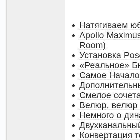
Натягиваем юб
Apollo Maximus
Room)
Установка Pose
«Реальное» Б
Самое Начало (
Дополнительны
Смелое сочет
Велюр, велюр .
Немного о ди
Двухканальны
Конвертация т