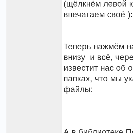
(щёлкнём левой 
впечатаем своё ):
Теперь нажмём н
внизу
и всё, чер
известит нас об о
папках, что мы у
файлы:
А в библиотеке 