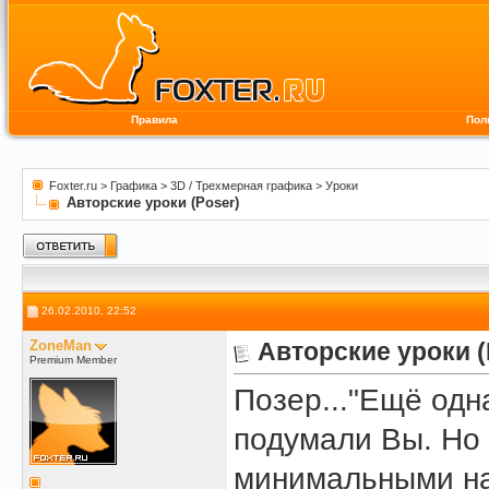
Правила
Пол
Foxter.ru
>
Графика
>
3D / Трехмерная графика
>
Уроки
Авторские уроки (Poser)
26.02.2010, 22:52
ZoneMan
Авторские уроки (
Premium Member
Позер..."Ещё одн
подумали Вы. Но 
минимальными на