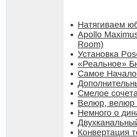
Натягиваем юб
Apollo Maximus
Room)
Установка Pose
«Реальное» Б
Самое Начало (
Дополнительны
Смелое сочет
Велюр, велюр .
Немного о ди
Двухканальны
Конвертация т