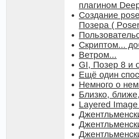
плагином Deep 
Создание pos
Позера ( Poser
Пользовательс
Скриптом... д
Ветром...
GI, Позер 8 и
Ещё один спос
Немного о нем
Близко, ближе
Layered Image 
Джентльменск
Джентльменск
Джентльменск