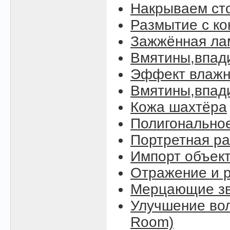
Накрываем ст
Размытие с к
Зажжённая ла
Вмятины,впад
Эффект влажн
Вмятины,впади
Кожа шахтёра
Полигонально
Портретная ра
Импорт объект
Отражение и р
Мерцающие зве
Улучшение вол
Room)