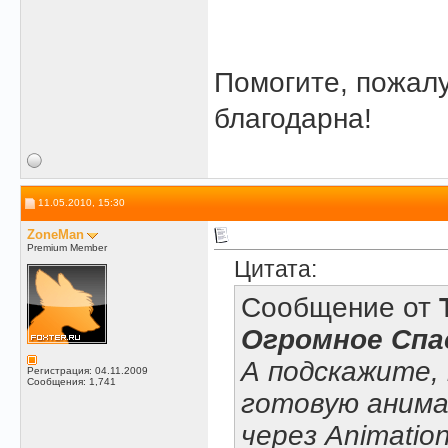
Помогите, пожалу
благодарна!
11.05.2010, 15:30
ZoneMan
Premium Member
Цитата:
Сообщение от
Огромное Спа
А подскажите,
Регистрация: 04.11.2009
Сообщения: 1,741
готовую анима
через
Animation