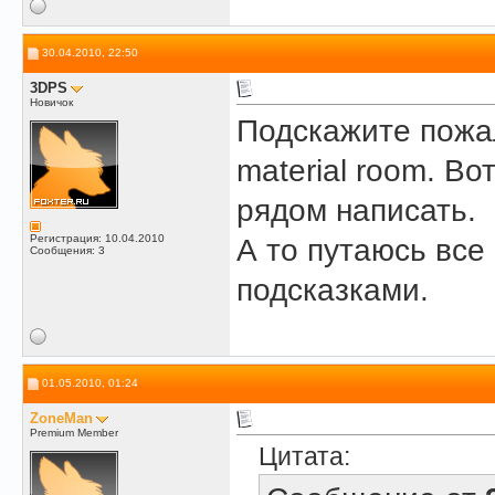
30.04.2010, 22:50
3DPS
Новичок
Подскажите пожал
material room. Во
рядом написать.
Регистрация: 10.04.2010
А то путаюсь все
Сообщения: 3
подсказками.
01.05.2010, 01:24
ZoneMan
Premium Member
Цитата: