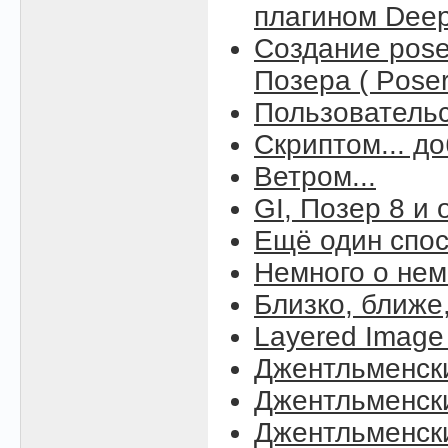
плагином Deep 
Создание pos
Позера ( Poser
Пользовательс
Скриптом... д
Ветром...
GI, Позер 8 и
Ещё один спос
Немного о нем
Близко, ближе
Layered Image 
Джентльменск
Джентльменск
Джентльменск