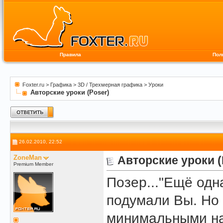
Правила
Пол
Foxter.ru
>
Графика
>
3D / Трехмерная графика
>
Уроки
Авторские уроки (Poser)
26.02.2010, 22:52
ZoneMan
Авторские уроки (
Premium Member
Позер..."Ещё одн
подумали Вы. Но 
минимальными на