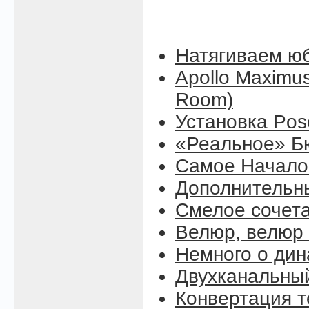
Натягиваем юб
Apollo Maximus
Room)
Установка Pose
«Реальное» Б
Самое Начало (
Дополнительны
Смелое сочет
Велюр, велюр .
Немного о ди
Двухканальны
Конвертация т