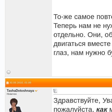
То-же самое повт
Теперь нам не ну
отдельно. Они, о
двигаться вместе
глаз, нам нужно б
30.06.2010, 01:06
TashaDotoshnaya
Новичок
Здравствуйте, У
пожалуйста,
как
м