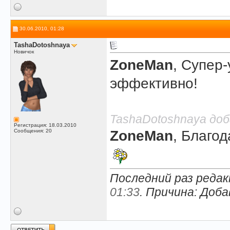
30.06.2010, 01:28
TashaDotoshnaya
Новичок
ZoneMan
, Супер
эффективно!
TashaDotoshnaya доба
Регистрация: 18.03.2010
Сообщения: 20
ZoneMan
, Благо
Последний раз редак
01:33
. Причина: Доб