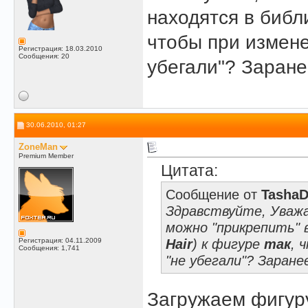
находятся в библ
чтобы при измене
Регистрация: 18.03.2010
Сообщения: 20
убегали"? Заране
30.06.2010, 01:27
ZoneMan
Premium Member
Цитата:
Сообщение от
TashaD
Здравствуйте, Уваж
можно "прикрепить" 
Hair
) к фигуре
так
, 
Регистрация: 04.11.2009
Сообщения: 1,741
"не убегали"? Заране
Загружаем фигуру