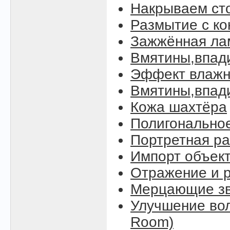
Накрываем ст
Размытие с к
Зажжённая ла
Вмятины,впад
Эффект влажн
Вмятины,впади
Кожа шахтёра
Полигонально
Портретная ра
Импорт объект
Отражение и р
Мерцающие зве
Улучшение вол
Room)