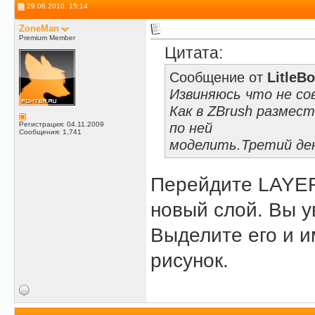
29.06.2010, 15:14
ZoneMan
Premium Member
Цитата:
Сообщение от
LitleB
Извиняюсь что не со
Как в ZBrush разме
по ней
Регистрация: 04.11.2009
Сообщения: 1,741
моделить.Третий ден
Перейдите LAYE
новый слой. Вы у
Выделите его и и
рисунок.