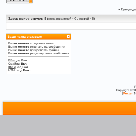
«
Предыдущ
Здесь присутствуют: 8
(пользователей - 0 , гостей - 8)
Ваши права в разделе
Вы
не можете
создавать темы
Вы
не можете
отвечать на сообщения
Вы
не можете
прикреплять файлы
Вы
не можете
редактировать сообщения
BB-коды
Вкл.
Смайлы
Вкл.
[IMG]
код
Вкл.
HTML код
Выкл.
P
Copyright ©2
[
Foxter
S