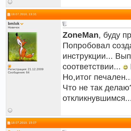
18.07.2010, 13:31
bmlok
Новичок
ZoneMan
, буду п
Попробовал созд
инструкции... Вы
соответствии...
Регистрация: 21.12.2009
Сообщения: 64
Но,итог печален..
Что не так делаю
откликнувшимся..
18.07.2010, 15:07