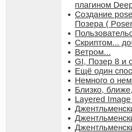
плагином Deep 
Создание pos
Позера ( Poser
Пользовательс
Скриптом... д
Ветром...
GI, Позер 8 и
Ещё один спос
Немного о нем
Близко, ближе
Layered Image 
Джентльменск
Джентльменск
Джентльменск