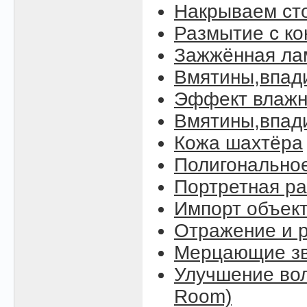
Накрываем ст
Размытие с к
Зажжённая ла
Вмятины,впад
Эффект влажн
Вмятины,впади
Кожа шахтёра
Полигонально
Портретная ра
Импорт объект
Отражение и р
Мерцающие зве
Улучшение вол
Room)