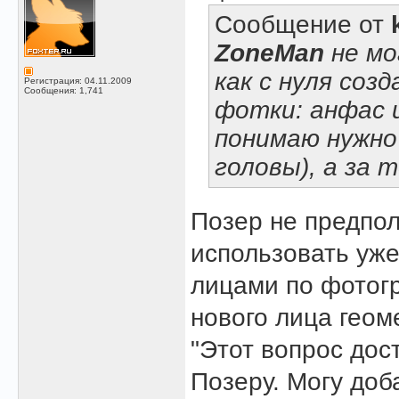
Сообщение от
ZoneMan
не мо
как с нуля соз
Регистрация: 04.11.2009
Сообщения: 1,741
фотки: анфас и
понимаю нужно
головы), а за т
Позер не предпол
использовать уж
лицами по фотог
нового лица геом
"Этот вопрос дос
Позеру. Могу доб