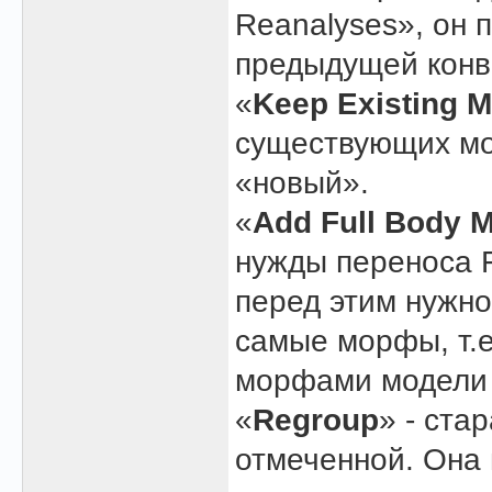
Reanalyses», он 
предыдущей конве
«
Keep Existing 
существующих мо
«новый».
«
Add Full Body 
нужды переноса F
перед этим нужно
самые морфы, т.е
морфами модели 
«
Regroup
» - ста
отмеченной. Она 