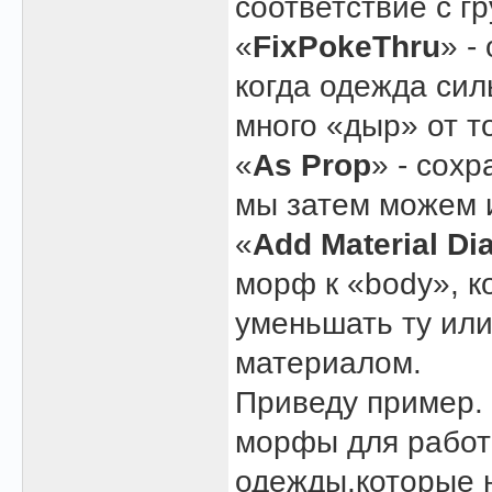
соответствие с г
«
FixPokeThru
» -
когда одежда сил
много «дыр» от то
«
As Prop
» - сох
мы затем можем и
«
Add Material Dia
морф к «body», к
уменьшать ту или
материалом.
Приведу пример. 
морфы для работы
одежды,которые н