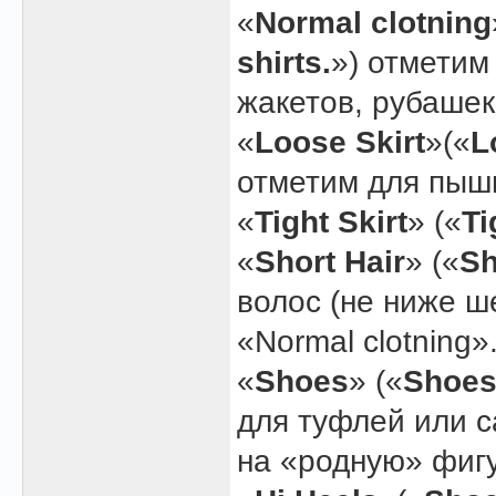
«
Normal clotning
shirts.
») отметим
жакетов, рубашек
«
Loose Skirt
»(«
L
отметим для пышн
«
Tight Skirt
» («
Ti
«
Short Hair
» («
Sh
волос (не ниже ш
«Normal clotning»
«
Shoes
» («
Shoes 
для туфлей или с
на «родную» фигу