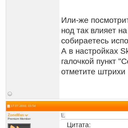
Или-же посмотрит
нод так влияет на
собираетесь испол
А в настройках S
галочкой пункт "C
отметите штрихи 
17.07.2010, 15:54
ZoneMan
Premium Member
Цитата: