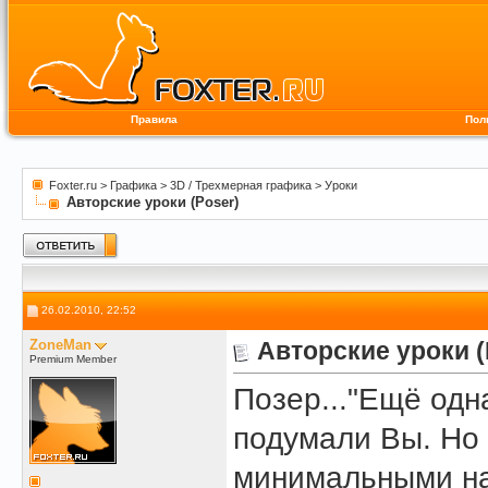
Правила
Пол
Foxter.ru
>
Графика
>
3D / Трехмерная графика
>
Уроки
Авторские уроки (Poser)
26.02.2010, 22:52
ZoneMan
Авторские уроки (
Premium Member
Позер..."Ещё одн
подумали Вы. Но 
минимальными на