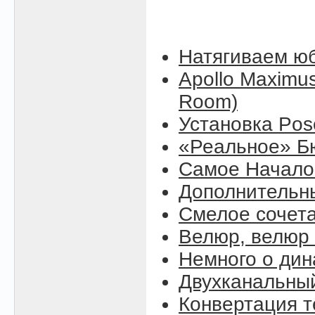
Натягиваем юб
Apollo Maximus
Room)
Установка Pose
«Реальное» Б
Самое Начало (
Дополнительны
Смелое сочет
Велюр, велюр .
Немного о ди
Двухканальны
Конвертация т