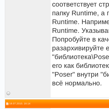
соответствует ст
папку Runtime, а 
Runtime. Наприме
Runtime. Указыва
Попробуйте в кач
разархивируйте е
"библиотека\Pose
его как библиоте
"Poser" внутри "б
всё нормально.
18.07.2010, 16:14