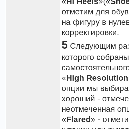
«
Hi Heels
»(«
Shoe
отметим для обув
на фигуру в нуле
корректировки.
5
Следующим раз
которого собраны
самостоятельног
«
High Resolution
опции мы выбира
хороший - отмече
неотмеченная оп
«
Flared
» - отмет