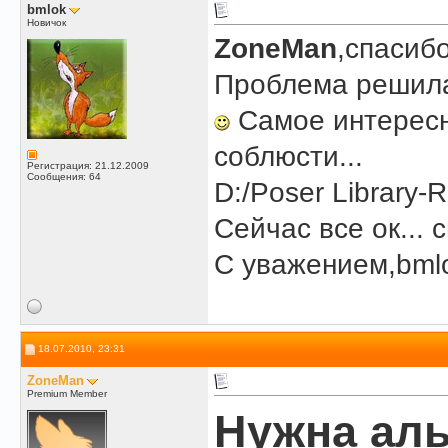
bmlok
Новичок
ZoneMan
,спасибо
Проблема решила
Самое интересн
соблюсти...
Регистрация: 21.12.2009
Сообщения: 64
D:/Poser Library-
Сейчас все ок... 
С уважением,bml
18.07.2010, 23:31
ZoneMan
Premium Member
Нужна аль