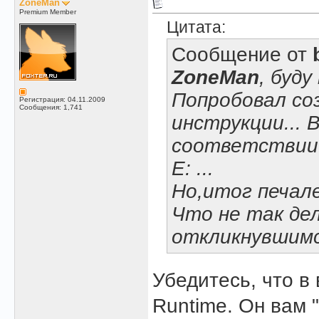
ZoneMan
Premium Member
Цитата:
Сообщение от
ZoneMan
, буду
Попробовал со
Регистрация: 04.11.2009
Сообщения: 1,741
инструкции... 
соответствии.
E: ...
Но,итог печале
Что не так дел
откликнувшимс
Убедитесь, что в
Runtime. Он вам 