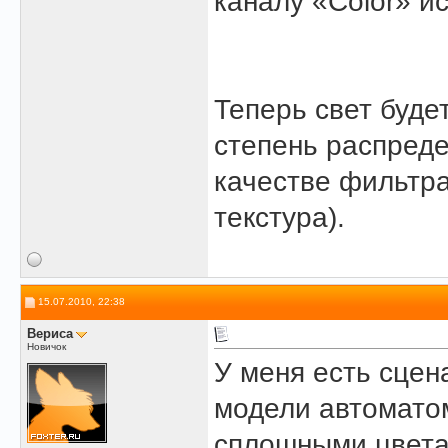
каналу «Color» и
Теперь свет буде
степень распреде
качестве фильтр
текстура).
15.07.2010, 22:38
Вериса
Новичок
У меня есть сцен
модели автоматом
сплошными
цвета