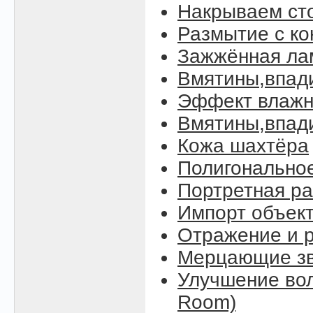
Накрываем ст
Размытие с к
Зажжённая ла
Вмятины,впад
Эффект влажн
Вмятины,впади
Кожа шахтёра
Полигонально
Портретная ра
Импорт объект
Отражение и р
Мерцающие зве
Улучшение вол
Room)