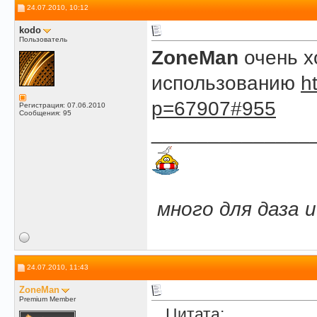
24.07.2010, 10:12
kodo
Пользователь
ZoneMan
очень х
использованию
h
p=67907#955
Регистрация: 07.06.2010
Сообщения: 95
______________
.
.
много для даза 
24.07.2010, 11:43
ZoneMan
Premium Member
Цитата: