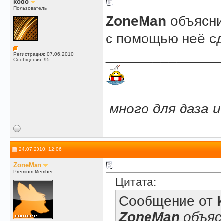
kodo
Пользователь
ZoneMan
объясни
с помощью неё с
______________
Регистрация: 07.06.2010
Сообщения: 95
.
.
много для даза 
24.07.2010, 12:06
ZoneMan
Premium Member
Цитата:
Сообщение от
ZoneMan
объяс