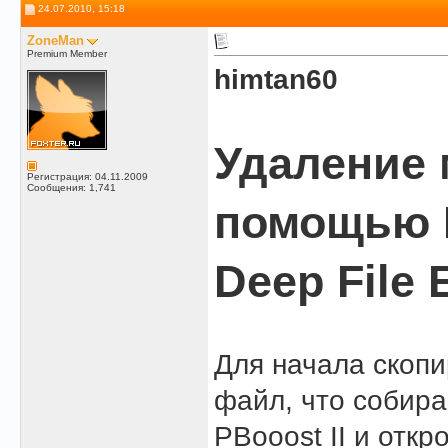
24.07.2010, 15:18
ZoneMan
Premium Member
himtan60
Удаление 
Регистрация: 04.11.2009
Сообщения: 1,741
помощью P
Deep File 
Для начала скопи
файл, что собира
PBooost II и откро