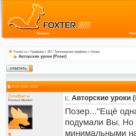
Правила
Пол
Foxter.ru
>
Графика
>
3D / Трехмерная графика
>
Уроки
Авторские уроки (Poser)
26.02.2010, 22:52
ZoneMan
Авторские уроки (
Premium Member
Позер..."Ещё одн
подумали Вы. Но 
минимальными на