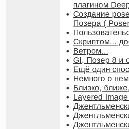
плагином Deep 
Создание pos
Позера ( Poser
Пользовательс
Скриптом... д
Ветром...
GI, Позер 8 и
Ещё один спос
Немного о нем
Близко, ближе
Layered Image 
Джентльменск
Джентльменск
Джентльменск