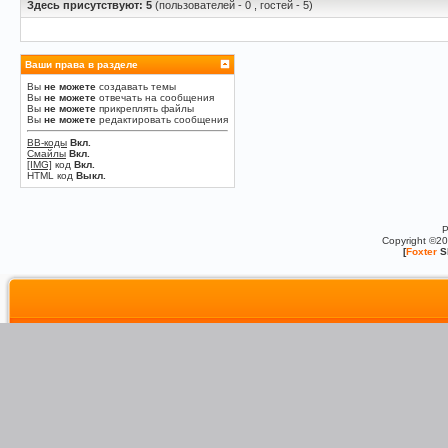
Здесь присутствуют: 5
(пользователей - 0 , гостей - 5)
Ваши права в разделе
Вы
не можете
создавать темы
Вы
не можете
отвечать на сообщения
Вы
не можете
прикреплять файлы
Вы
не можете
редактировать сообщения
BB-коды
Вкл.
Смайлы
Вкл.
[IMG]
код
Вкл.
HTML код
Выкл.
P
Copyright ©2
[
Foxter
S