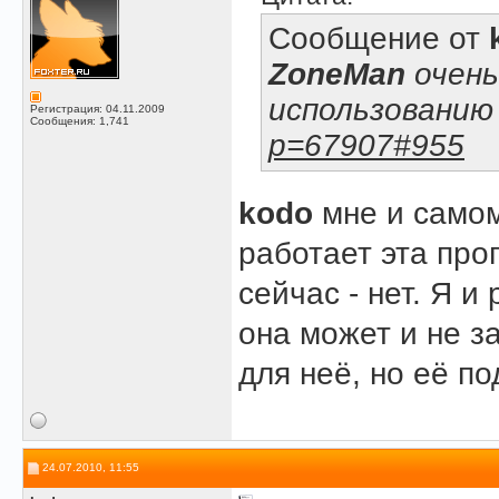
Сообщение от
ZoneMan
очень
использовани
Регистрация: 04.11.2009
Сообщения: 1,741
p=67907#955
kodo
мне и самом
работает эта про
сейчас - нет. Я и
она может и не з
для неё, но её п
24.07.2010, 11:55