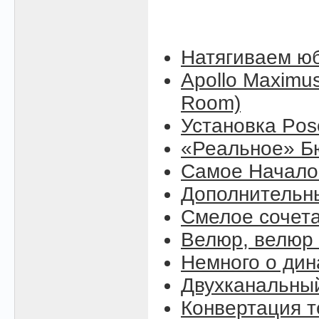
Натягиваем юб
Apollo Maximus
Room)
Установка Pose
«Реальное» Б
Самое Начало (
Дополнительны
Смелое сочет
Велюр, велюр .
Немного о ди
Двухканальны
Конвертация т