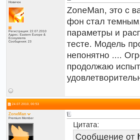
Новичок
ZoneMan, это с в
фон стал темным,
параметры и расп
Регистрация: 22.07.2010
Адрес: Eastern Europe &
Ecosystems
тесте. Модель пр
Сообщения: 23
непонятно .... О
продолжаю испыта
удовлетворительн
24.07.2010, 00:53
ZoneMan
Premium Member
Цитата:
Сообщение от