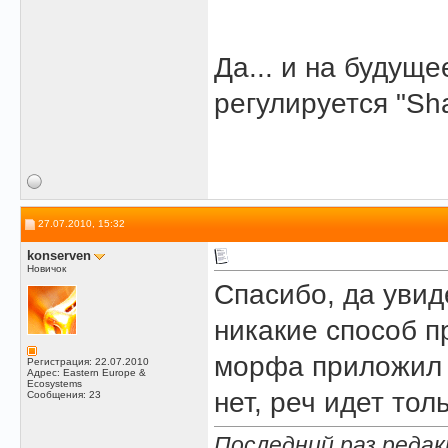
Да... и на будущ
регулируется "Sha
27.07.2010, 15:32
konserven
Новичок
Спасибо, да увиде
никакие способ пр
морфа приложил к
Регистрация: 22.07.2010
Адрес: Eastern Europe &
Ecosystems
нет, реч идет тол
Сообщения: 23
Последний раз редак