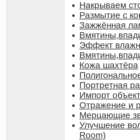
Накрываем ст
Размытие с к
Зажжённая ла
Вмятины,впад
Эффект влажн
Вмятины,впади
Кожа шахтёра
Полигонально
Портретная ра
Импорт объект
Отражение и р
Мерцающие зве
Улучшение вол
Room)