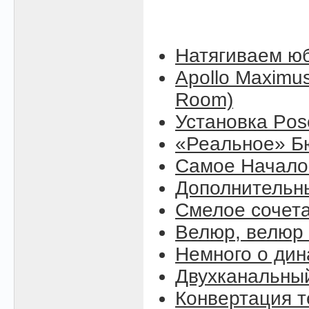
Натягиваем юб
Apollo Maximus
Room)
Установка Pose
«Реальное» Б
Самое Начало (
Дополнительны
Смелое сочет
Велюр, велюр .
Немного о ди
Двухканальны
Конвертация т