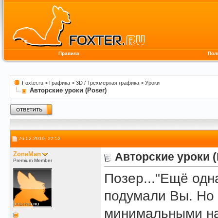
Правила
Пол
Foxter.ru
>
Графика
>
3D / Трехмерная графика
>
Уроки
Авторские уроки (Poser)
26.02.2010, 22:52
ZoneMan
Авторские уроки (
Premium Member
Позер..."Ещё одн
подумали Вы. Но 
минимальными на