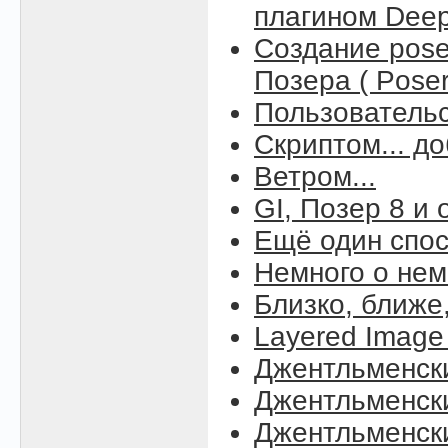
плагином Deep 
Создание pos
Позера ( Poser
Пользовательс
Скриптом... д
Ветром...
GI, Позер 8 и
Ещё один спос
Немного о нем
Близко, ближе
Layered Image 
Джентльменск
Джентльменск
Джентльменск