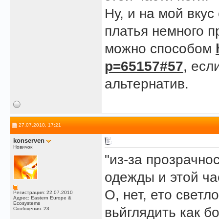
Ну, и на мой вкус
платья немного п
можно способом
p=65157#57
, есл
альтернатив.
27.07.2010, 17:21
konserven
Новичок
"из-за прозрачно
одежды и этой час
О, нет, ето светл
Регистрация: 22.07.2010
Адрес: Eastern Europe &
Ecosystems
вьйглядить как б
Сообщения: 23