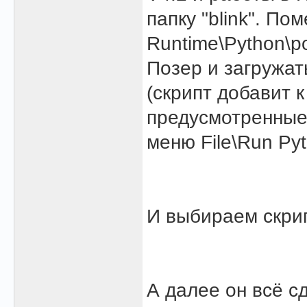
папку "blink". По
Runtime\Python\po
Позер и загружат
(скрипт добавит 
предусмотренные 
меню File\Run Pyth
И выбираем скрип
А далее он всё с