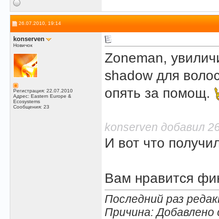
26.07.2010, 19:14
konserven
Новичок
Zoneman, увиличи
shadow для волос
опять за помощ.
Регистрация: 22.07.2010
Адрес: Eastern Europe &
Ecosystems
Сообщения: 23
konserven добавил 26
И вот что получи
Вам нравится фин
Последний раз редак
Причина: Добавлено