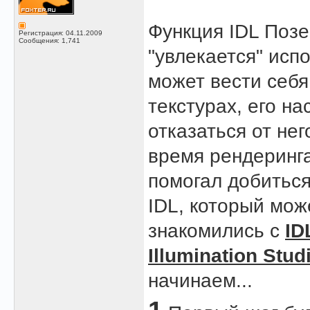
Функция IDL Позе
Регистрация: 04.11.2009
Сообщения: 1,741
"увлекается" исп
может вести себя
текстурах, его на
отказаться от не
время рендеринга
помогал добиться
IDL, который мож
знакомились с
ID
Illumination Stud
начинаем...