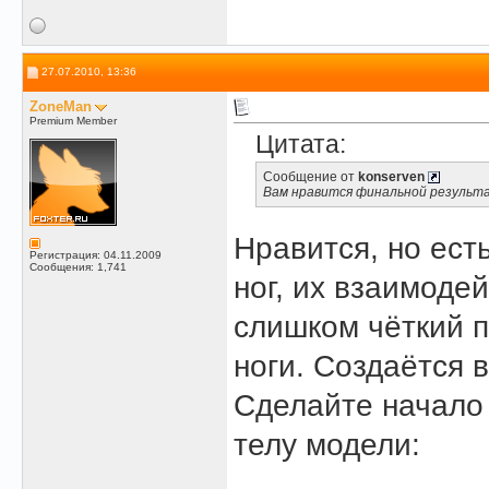
27.07.2010, 13:36
ZoneMan
Premium Member
Цитата:
Сообщение от
konserven
Вам нравится финальной результ
Нравится, но ест
Регистрация: 04.11.2009
Сообщения: 1,741
ног, их взаимоде
слишком чёткий 
ноги. Создаётся 
Сделайте начало 
телу модели: