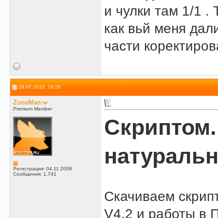
и чулки там 1/1 .
как вьй меня дал
части коректиров
28.07.2010, 16:26
ZoneMan
Premium Member
Скриптом.
натуральн
Регистрация: 04.11.2009
Сообщения: 1,741
Скачиваем скрипт
V4.2 и работы в 