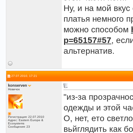
Ну, и на мой вкус
платья немного п
можно способом
p=65157#57
, есл
альтернатив.
27.07.2010, 17:21
konserven
Новичок
"из-за прозрачно
одежды и этой час
О, нет, ето светл
Регистрация: 22.07.2010
Адрес: Eastern Europe &
Ecosystems
вьйглядить как б
Сообщения: 23