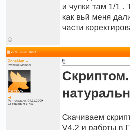
и чулки там 1/1 .
как вьй меня дал
части коректиров
28.07.2010, 16:26
ZoneMan
Premium Member
Скриптом.
натуральн
Регистрация: 04.11.2009
Сообщения: 1,741
Скачиваем скрипт
V4.2 и работы в 