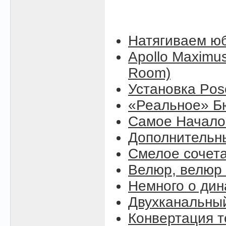
Натягиваем юб
Apollo Maximus
Room)
Установка Pose
«Реальное» Б
Самое Начало (
Дополнительны
Смелое сочет
Велюр, велюр .
Немного о ди
Двухканальны
Конвертация т