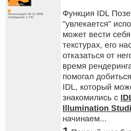
Функция IDL Позе
Регистрация: 04.11.2009
Сообщения: 1,741
"увлекается" исп
может вести себя
текстурах, его на
отказаться от не
время рендеринга
помогал добиться
IDL, который мож
знакомились с
ID
Illumination Stud
начинаем...