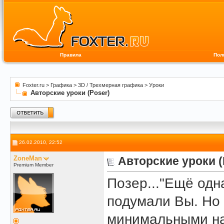
Правила
Пол
Foxter.ru
>
Графика
>
3D / Трехмерная графика
>
Уроки
Авторские уроки (Poser)
26.02.2010, 22:52
ZoneMan
Авторские уроки (
Premium Member
Позер..."Ещё одн
подумали Вы. Но 
минимальными на