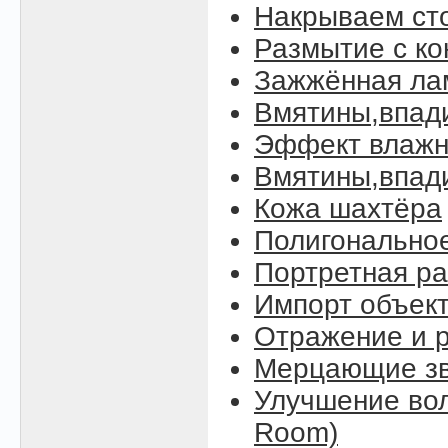
Накрываем ст
Размытие с к
Зажжённая ла
Вмятины,впад
Эффект влажн
Вмятины,впади
Кожа шахтёра
Полигонально
Портретная ра
Импорт объект
Отражение и р
Мерцающие зве
Улучшение вол
Room)