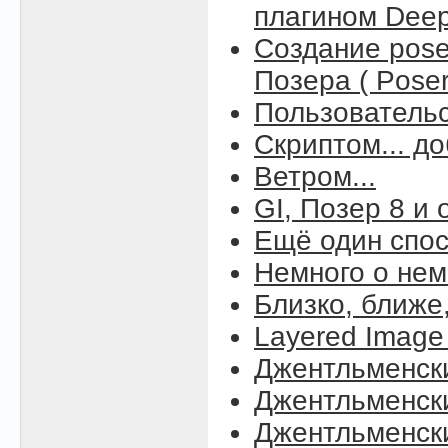
плагином Deep 
Создание pos
Позера ( Poser
Пользовательс
Скриптом... д
Ветром...
GI, Позер 8 и
Ещё один спос
Немного о нем
Близко, ближе
Layered Image 
Джентльменск
Джентльменск
Джентльменск