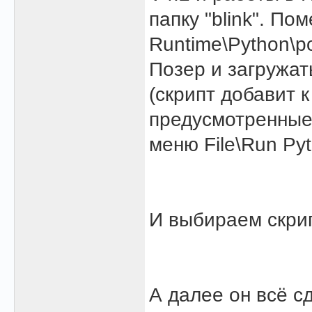
папку "blink". По
Runtime\Python\po
Позер и загружат
(скрипт добавит 
предусмотренные 
меню File\Run Pyth
И выбираем скрип
А далее он всё с