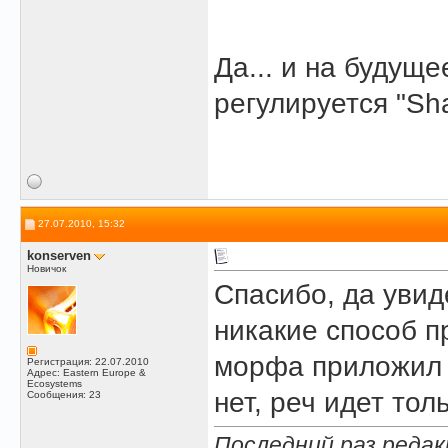
Да... и на будущ
регулируется "Sha
27.07.2010, 15:32
konserven
Новичок
Спасибо, да увиде
никакие способ пр
морфа приложил к
Регистрация: 22.07.2010
Адрес: Eastern Europe &
Ecosystems
нет, реч идет тол
Сообщения: 23
Последний раз редак