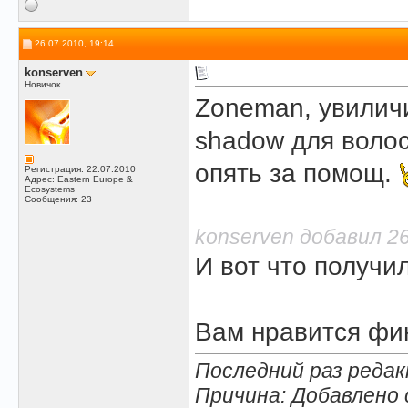
26.07.2010, 19:14
konserven
Новичок
Zoneman, увиличи
shadow для волос
опять за помощ.
Регистрация: 22.07.2010
Адрес: Eastern Europe &
Ecosystems
Сообщения: 23
konserven добавил 26
И вот что получи
Вам нравится фин
Последний раз редак
Причина: Добавлено