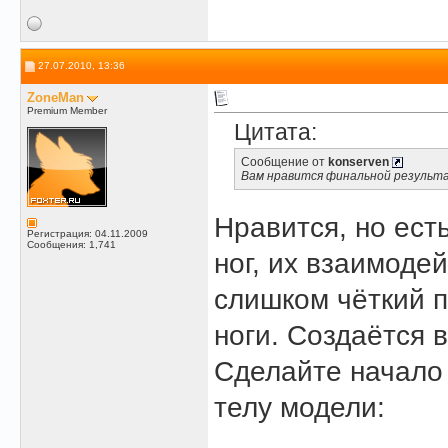
27.07.2010, 13:36
ZoneMan
Premium Member
Цитата:
Сообщение от
konserven
Вам нравится финальной результ
Нравится, но ест
Регистрация: 04.11.2009
Сообщения: 1,741
ног, их взаимоде
слишком чёткий 
ноги. Создаётся 
Сделайте начало 
телу модели: