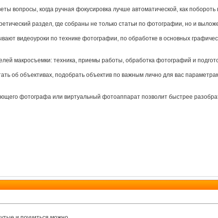
еты вопросы, когда ручная фокусировка лучше автоматической, как побороть 
ретический раздел, где собраны не только статьи по фотографии, но и выло
вают видеоуроки по технике фотографии, по обработке в основных графически
лей макросъемки: техника, приемы работы, обработка фотографий и подгото
тать об объективах, подобрать объектив по важным лично для вас параметра
ющего фотографа или виртуальный фотоаппарат позволит быстрее разобрат
утые и поучиться можно.