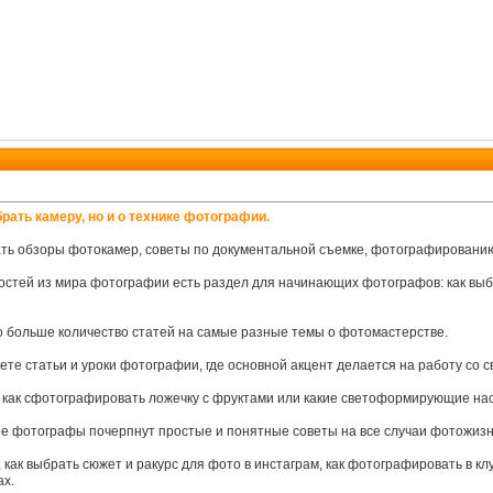
брать камеру, но и о технике фотографии.
ать обзоры фотокамер, советы по документальной съемке, фотографированию
остей из мира фотографии есть раздел для начинающих фотографов: как выб
о больше количество статей на самые разные темы о фотомастерстве.
ете статьи и уроки фотографии, где основной акцент делается на работу со с
, как сфотографировать ложечку с фруктами или какие светоформирующие нас
е фотографы почерпнут простые и понятные советы на все случаи фотожизн
 как выбрать сюжет и ракурс для фото в инстаграм, как фотографировать в клу
х.