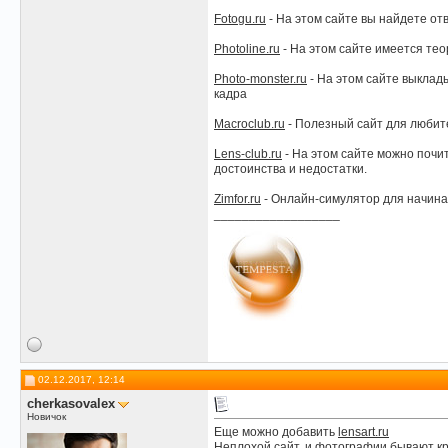
Fotogu.ru
- На этом сайте вы найдете отв
Photoline.ru
- На этом сайте имеется тео
Photo-monster.ru
- На этом сайте выклады
кадра
Macroclub.ru
- Полезный сайт для любите
Lens-club.ru
- На этом сайте можно почи
достоинства и недостатки.
Zimfor.ru
- Онлайн-симулятор для начина
__________________
02.12.2017, 12:14
сherkasovalex
Новичок
Еще можно добавить
lensart.ru
Неплохой сайт, и фотографии бывают кр