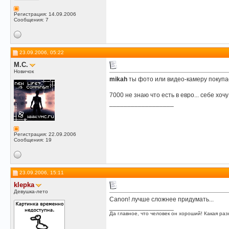
Регистрация: 14.09.2006
Сообщения: 7
23.09.2006, 05:22
M.C.
Новичок
mikah
ты фото или видео-камеру покуп
7000 не знаю что есть в евро... себе хо
__________________
Регистрация: 22.09.2006
Сообщения: 19
23.09.2006, 15:11
klepka
Девушка-лето
Canon! лучше сложнее придумать...
__________________
Да главное, что человек он хороший! Какая разн