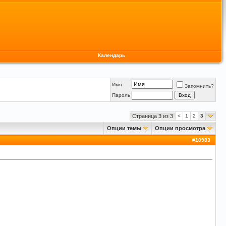
Календарь
Имя
Запомнить?
Пароль
Страница 3 из 3
<
1
2
3
Опции темы
Опции просмотра
#
10983