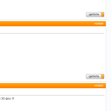
#
25068
#
25263
30 фпс !!!