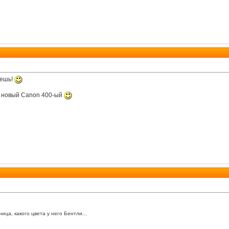
аешь!
чу новый Canon 400-ый
ица, какого цвета у него Бентли...