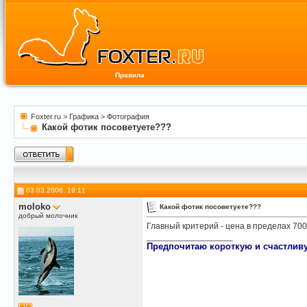
Правила
Foxter.ru
>
Графика
>
Фотография
Какой фотик посоветуете???
03.03.2006, 19:11
moloko
Какой фотик посоветуете???
добрый молочник
Главный критерий - цена в пределах 70
__________________
Предпочитаю короткую и счастливу