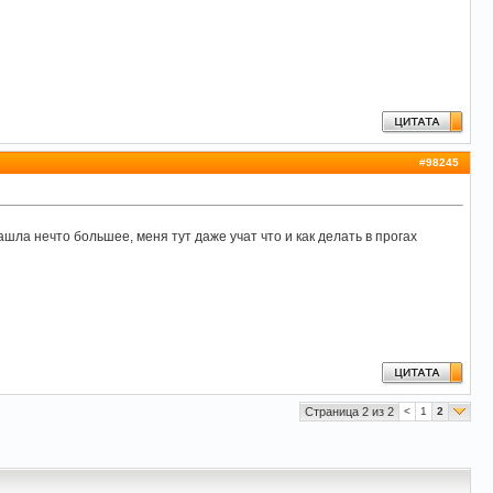
#
98245
шла нечто большее, меня тут даже учат что и как делать в прогах
Страница 2 из 2
<
1
2