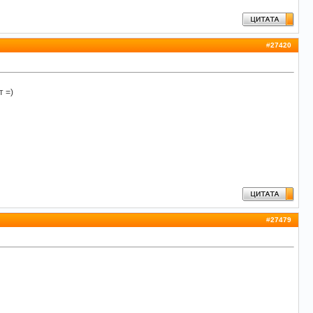
#
27420
т =)
#
27479