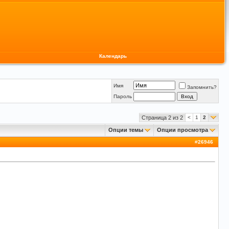
Календарь
Имя
Запомнить?
Пароль
Страница 2 из 2
<
1
2
Опции темы
Опции просмотра
#
26946