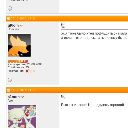
Сообщения: 12
06.10.2006, 11:32
gl0om
Новичок
эх я тоже было хтел пофлудить сначала 
а если чтото надо скачать, почему бы не
Регистрация: 26.09.2006
Сообщения: 35
Нарушения:
06.10.2006, 14:17
s1mon
Гуру
Бывает и такое! Народ здесь хороший.
__________________