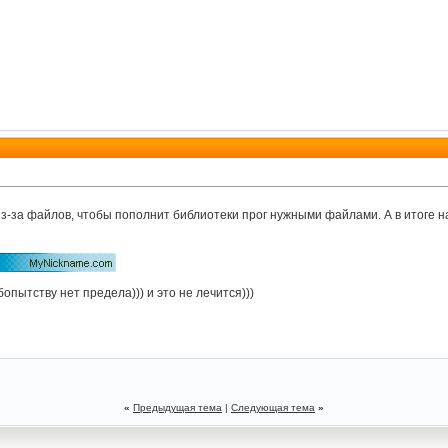
з-за файлов, чтобы пополнит библиотеки прог нужными файлами. А в итоге на
опытству нет предела))) и это не лечится)))
«
Предыдущая тема
|
Следующая тема
»