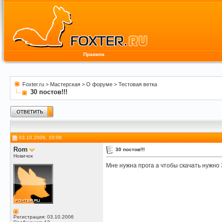
Правила
Foxter.ru
>
Мастерская
>
О форуме
>
Тестовая ветка
30 постов!!!
03.10.2006, 10:06
Rom
30 постов!!!
Новичок
Мне нужна прога а чтобы скачать нужно 
Регистрация: 03.10.2006