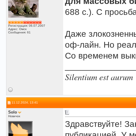
для массовых б
688 с.). С просьб
Регистрация: 06.07.2007
Адрес: Омск
Даже злокознен
Сообщения: 61
оф-лайн. Но реал
Со временем вык
______________
Silentium est aurum
11.12.2024, 13:41
Solo
Новичок
Здравствуйте! З
публикацией. У м