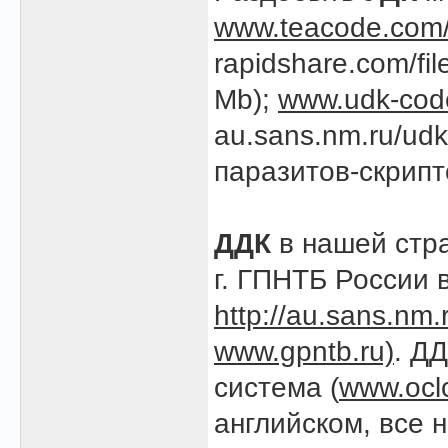
www.teacode.com/
rapidshare.com/fi
Mb);
www.udk-cod
au.sans.nm.ru/udk
паразитов-скрипто
ДДК
в нашей стра
г. ГПНТБ России 
http://au.sans.nm.
www.gpntb.ru)
. Д
система (
www.ocl
английском, все 