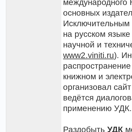
международного 
основных издател
Исключительным 
на русском языке
научной и техни
www2.viniti.ru
). И
распространение
книжном и элект
организовал сай
ведётся диалогов
применению УДК.
Раздобыть
УДК
мо