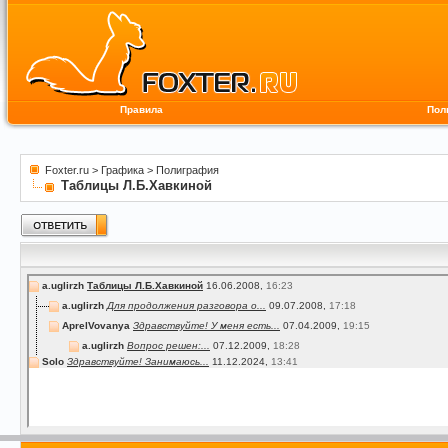
Правила
Пол
Foxter.ru
>
Графика
>
Полиграфия
Таблицы Л.Б.Хавкиной
a.uglirzh
Таблицы Л.Б.Хавкиной
16.06.2008,
16:23
a.uglirzh
Для продолжения разговора о...
09.07.2008,
17:18
AprelVovanya
Здравствуйте! У меня есть...
07.04.2009,
19:15
a.uglirzh
Вопрос решен:...
07.12.2009,
18:28
Solo
Здравствуйте! Занимаюсь...
11.12.2024,
13:41