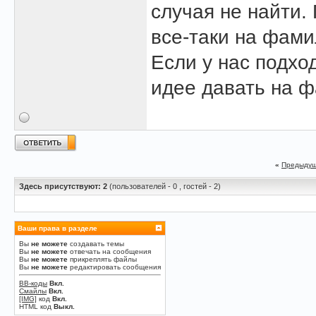
случая не найти.
все-таки на фамил
Если у нас подхо
идее давать на 
«
Предыдущ
Здесь присутствуют: 2
(пользователей - 0 , гостей - 2)
Ваши права в разделе
Вы
не можете
создавать темы
Вы
не можете
отвечать на сообщения
Вы
не можете
прикреплять файлы
Вы
не можете
редактировать сообщения
BB-коды
Вкл.
Смайлы
Вкл.
[IMG]
код
Вкл.
HTML код
Выкл.