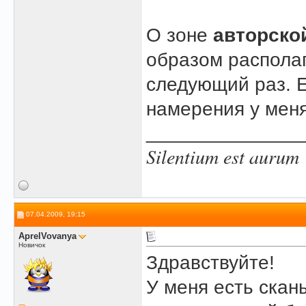
О зоне
авторско
образом располаг
следующий раз. Е
намерения у мен
______________
Silentium est aurum
07.04.2009, 19:15
AprelVovanya
Новичок
Здравствуйте!
У меня есть скан