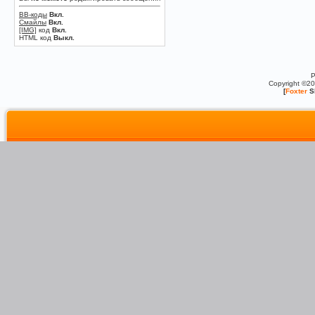
BB-коды
Вкл.
Смайлы
Вкл.
[IMG]
код
Вкл.
HTML код
Выкл.
P
Copyright ©2
[
Foxter
S