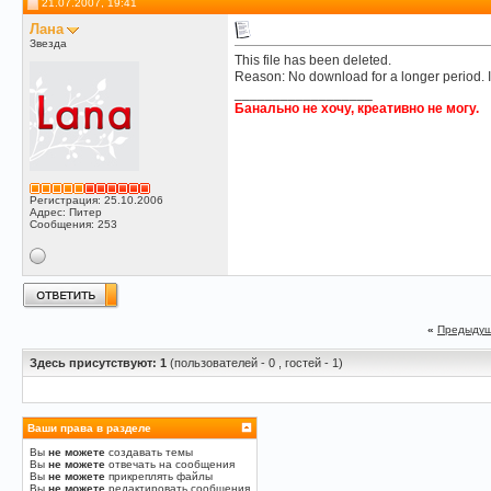
21.07.2007, 19:41
Лана
Звезда
This file has been deleted.
Reason: No download for a longer period. I
__________________
Банально не хочу, креативно не могу.
Регистрация: 25.10.2006
Адрес: Питер
Сообщения: 253
«
Предыдущ
Здесь присутствуют: 1
(пользователей - 0 , гостей - 1)
Ваши права в разделе
Вы
не можете
создавать темы
Вы
не можете
отвечать на сообщения
Вы
не можете
прикреплять файлы
Вы
не можете
редактировать сообщения