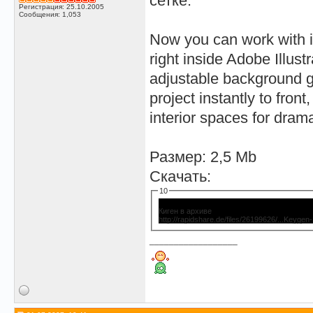
сетке.
Регистрация: 25.10.2005
Сообщения: 1,053
Now you can work with i
right inside Adobe Illust
adjustable background gr
project instantly to fron
interior spaces for dram
Размер: 2,5 Mb
Скачать:
10
Киген в архиве
http://rapidshare.de/files/26199626/...Keyge
__________________