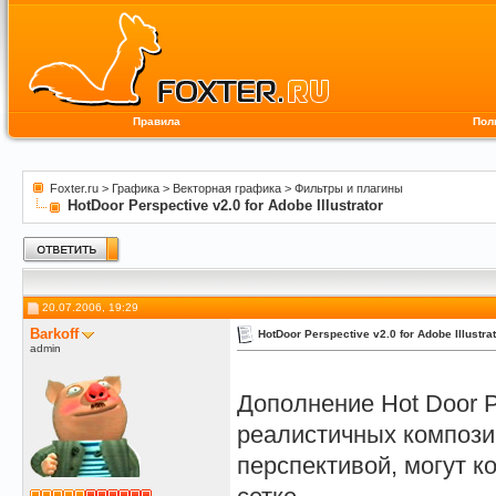
Правила
Пол
Foxter.ru
>
Графика
>
Векторная графика
>
Фильтры и плагины
HotDoor Perspective v2.0 for Adobe Illustrator
20.07.2006, 19:29
Barkoff
HotDoor Perspective v2.0 for Adobe Illustra
admin
Дополнение Hot Door P
реалистичных компози
перспективой, могут к