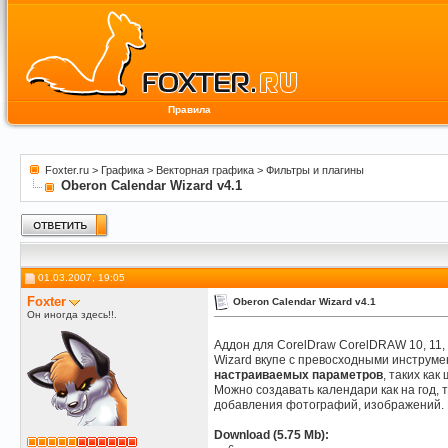
Правила
Foxter.ru
>
Графика
>
Векторная графика
>
Фильтры и плагины
Oberon Calendar Wizard v4.1
01.03.2007, 19:05
Foxter
Oberon Calendar Wizard v4.1
Он иногда здесь!!.
Аддон для CorelDraw CorelDRAW 10, 11,
Wizard вкупе с превосходными инструме
настраиваемых параметров
, таких как
Можно создавать календари как на год, 
добавления фотографий, изображений. К
Download (5.75 Mb):