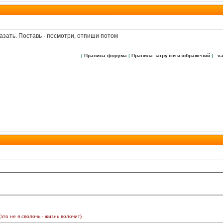
сказать. Поставь - посмотри, отпиши потом
[
Правила форума
|
Правила загрузки изображений
|
.:va
(это не я сволочь - жизнь волочит)