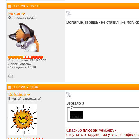
01.03.2007, 19:10
Foxter
Он иногда здесь!!.
DoNahue
, веришь - не ставил.. не могу 
__________________
Регистрация: 17.10.2005
Адрес: Moscow
Сообщения: 1,519
01.03.2007, 20:02
DoNahue
Блудный завсегдатый
Зеркало 3
7
no pass
__________________
Спасибо
плюсом
мемберу -
отсутствие нарушений у вас в профиле.