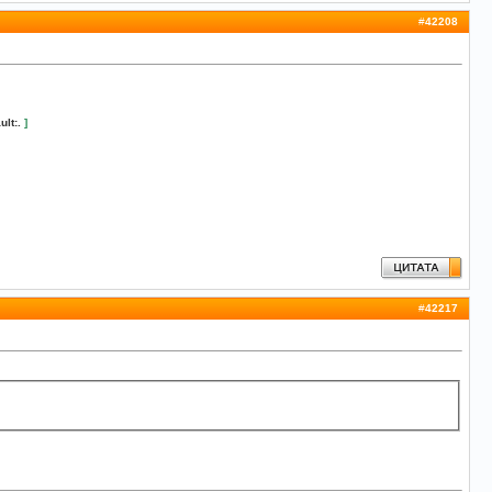
#
42208
ult:.
]
#
42217