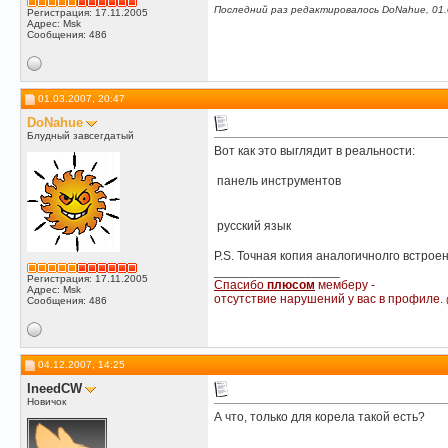
Последний раз редактировалось DoNahue, 01.
Регистрация: 17.11.2005
Адрес: Msk
Сообщения: 486
01.03.2007, 20:47
DoNahue
Блудный завсегдатый
Вот как это выглядит в реальности:
панель инструментов
русский язык
P.S. Точная копия аналогичнолго встрое
__________________
Регистрация: 17.11.2005
Спасибо
плюсом
мемберу -
Адрес: Msk
отсутствие нарушений у вас в профиле.
Сообщения: 486
04.12.2007, 14:25
IneedCW
Новичок
А что, только для корела такой есть?