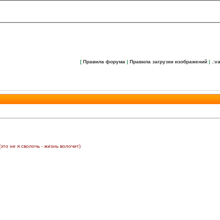
[
Правила форума
|
Правила загрузки изображений
|
.:va
(это не я сволочь - жизнь волочит)