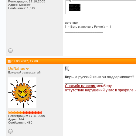
6
Регистрация: 17.10.2005
Адрес: Moscow
mirror 1
Сообщения: 1,519
mirror 2
источник
[ -= Есть в архиве у Foxter'a =- ]
__________________
01.03.2007, 19:09
DoNahue
Блудный завсегдатый
Кирь
, а русский язык он поддерживает?
__________________
Спасибо
плюсом
мемберу -
отсутствие нарушений у вас в профиле.
Регистрация: 17.11.2005
Адрес: Msk
Сообщения: 486