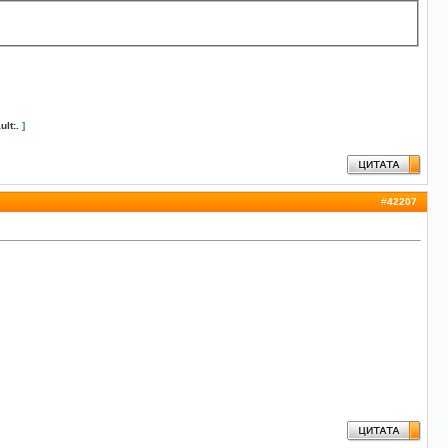
ult:.
]
#
42207