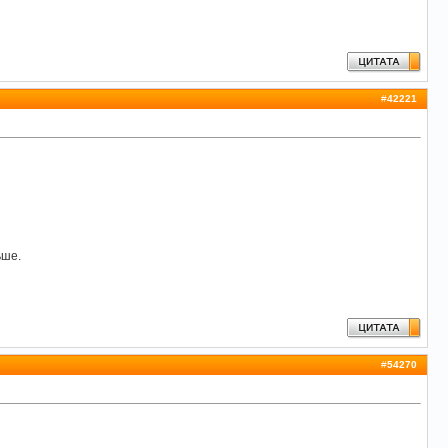
#
42221
ьше.
#
54270