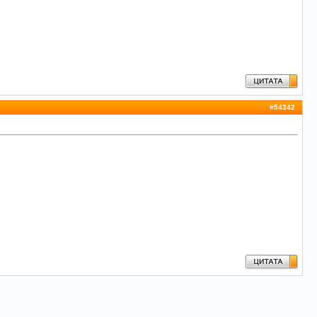
#
54342