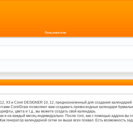
Пользователи
 12, X3 и Corel DESIGNER 10, 12, предназначенный для создания календарей
нтами CorelDraw позволяют вам создавать превосходные календари буквальн
 шрифты, цвета и т.д., вы можете создать свой календарь.
так и на каждый месяц индивидуально. После того, как с помощью аддона вы 
ак генератор календарной сетки он выше всех похвал. Есть возможность зад