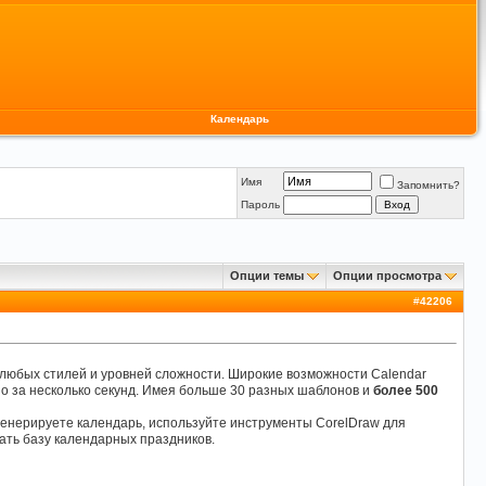
Календарь
Имя
Запомнить?
Пароль
Опции темы
Опции просмотра
#
42206
 любых стилей и уровней сложности. Широкие возможности Calendar
о за несколько секунд. Имея больше 30 разных шаблонов и
более 500
сгенерируете календарь, используйте инструменты CorelDraw для
ать базу календарных праздников.