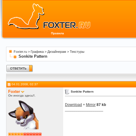
Правила
Foxter.ru
>
Графика
>
Дизайнерам
>
Текстуры
Sonkite Pattern
04.01.2008, 02:37
Foxter
Sonkite Pattern
Он иногда здесь!!.
Download
+
Mirror
87 kb
__________________