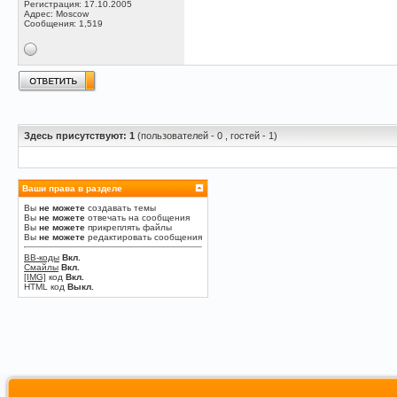
Регистрация: 17.10.2005
Адрес: Moscow
Сообщения: 1,519
Здесь присутствуют: 1
(пользователей - 0 , гостей - 1)
Ваши права в разделе
Вы
не можете
создавать темы
Вы
не можете
отвечать на сообщения
Вы
не можете
прикреплять файлы
Вы
не можете
редактировать сообщения
BB-коды
Вкл.
Смайлы
Вкл.
[IMG]
код
Вкл.
HTML код
Выкл.