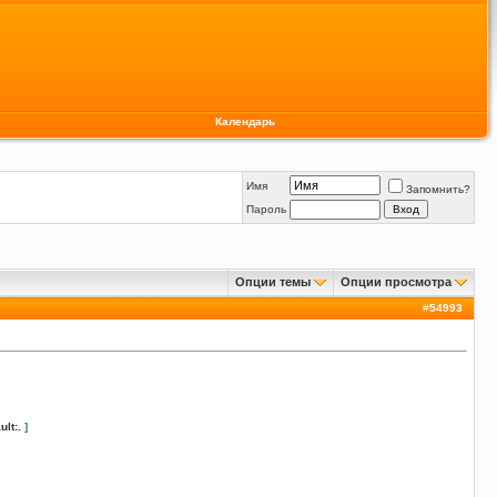
Календарь
Имя
Запомнить?
Пароль
Опции темы
Опции просмотра
#
54993
ult:.
]