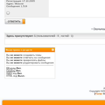
Регистрация: 17.10.2005
Адрес: Moscow
Сообщения: 1,519
«
Предыдущ
Здесь присутствуют: 1
(пользователей - 0 , гостей - 1)
Ваши права в разделе
Вы
не можете
создавать темы
Вы
не можете
отвечать на сообщения
Вы
не можете
прикреплять файлы
Вы
не можете
редактировать сообщения
BB-коды
Вкл.
Смайлы
Вкл.
[IMG]
код
Вкл.
HTML код
Выкл.
P
Copyright ©2
[
Foxter
S