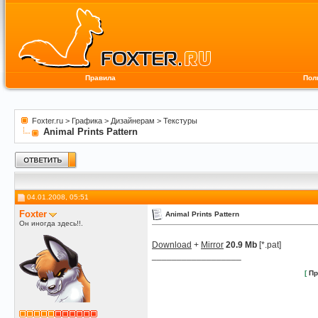
Правила
Пол
Foxter.ru
>
Графика
>
Дизайнерам
>
Текстуры
Animal Prints Pattern
04.01.2008, 05:51
Foxter
Animal Prints Pattern
Он иногда здесь!!.
Download
+
Mirror
20.9 Mb
[*.pat]
__________________
[
Пр