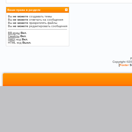
Ваши права в разделе
Вы
не можете
создавать темы
Вы
не можете
отвечать на сообщения
Вы
не можете
прикреплять файлы
Вы
не можете
редактировать сообщения
BB-коды
Вкл.
Смайлы
Вкл.
[IMG]
код
Вкл.
HTML код
Выкл.
P
Copyright ©2
[
Foxter
S