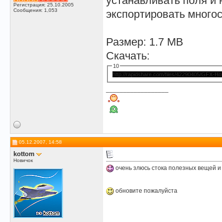
устанавливать поля и
Регистрация: 25.10.2005
Сообщения: 1,053
экспортировать много
Размер: 1.7 MB
Скачать:
10
http://rapidshare.com/files/42290405/GFX-Hot.
__________________
05.12.2007, 14:58
kottom
Новичок
очень злюсь стока полезных вещей и не одна
обновите пожалуйста