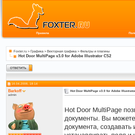
Правила
Пол
Foxter.ru
>
Графика
>
Векторная графика
>
Фильтры и плагины
Hot Door MultiPage v3.0 for Adobe Illustrator CS2
16.04.2006, 18:14
Barkoff
Hot Door MultiPage v3.0 for Adobe Illustrat
admin
Hot Door MultiPage поз
документы. Вы можете
документа, создавать 