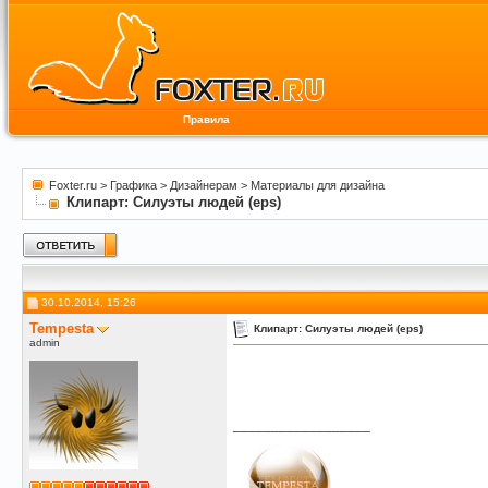
Правила
Foxter.ru
>
Графика
>
Дизайнерам
>
Материалы для дизайна
Клипарт: Силуэты людей (eps)
30.10.2014, 15:26
Tempesta
Клипарт: Силуэты людей (eps)
admin
__________________