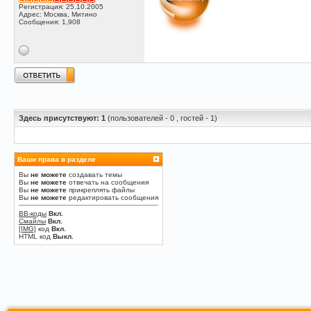
Регистрация: 25.10.2005
Адрес: Москва, Митино
Сообщения: 1,908
Здесь присутствуют: 1
(пользователей - 0 , гостей - 1)
Ваши права в разделе
Вы
не можете
создавать темы
Вы
не можете
отвечать на сообщения
Вы
не можете
прикреплять файлы
Вы
не можете
редактировать сообщения
BB-коды
Вкл.
Смайлы
Вкл.
[IMG]
код
Вкл.
HTML код
Выкл.