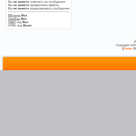
Вы
не можете
отвечать на сообщения
Вы
не можете
прикреплять файлы
Вы
не можете
редактировать сообщения
BB-коды
Вкл.
Смайлы
Вкл.
[IMG]
код
Вкл.
HTML код
Выкл.
P
Copyright ©2
[
Foxter
S