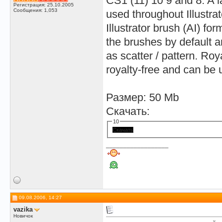
CS1 (11) 10 9 and 8. A l
Регистрация: 25.10.2005
Сообщения: 1,053
used throughout Illustr
Illustrator brush (AI) fo
the brushes by default ar
as scatter / pattern. Roy
royalty-free and can be 
Размер: 50 Mb
Скачать:
10
Скачать
__________________
09.08.2006, 14:27
vazika
Новичок