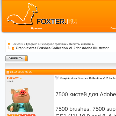
Правила
Пол
Foxter.ru
>
Графика
>
Векторная графика
>
Фильтры и плагины
Graphicxtras Brushes Collection v1.2 for Adobe Illustrator
18.02.2006, 09:20
Barkoff
Graphicxtras Brushes Collection v1.2 for Ad
admin
7500 кистей для Adobe I
7500 brushes: 7500 supe