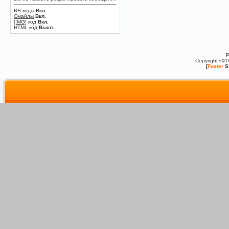
BB-коды
Вкл.
Смайлы
Вкл.
[IMG]
код
Вкл.
HTML код
Выкл.
P
Copyright ©2
[
Foxter
S