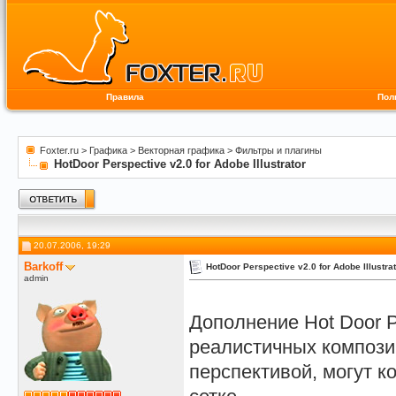
Правила
Пол
Foxter.ru
>
Графика
>
Векторная графика
>
Фильтры и плагины
HotDoor Perspective v2.0 for Adobe Illustrator
20.07.2006, 19:29
Barkoff
HotDoor Perspective v2.0 for Adobe Illustra
admin
Дополнение Hot Door P
реалистичных компози
перспективой, могут к