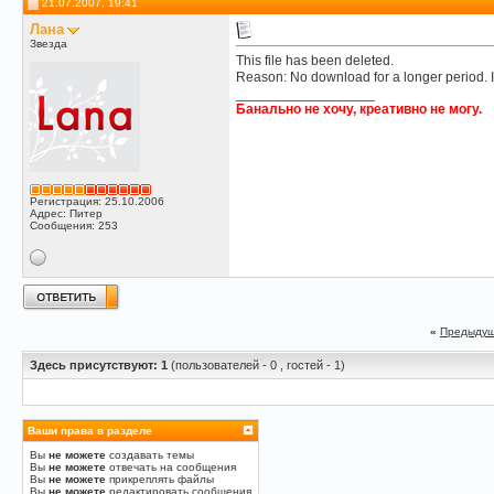
21.07.2007, 19:41
Лана
Звезда
This file has been deleted.
Reason: No download for a longer period. I
__________________
Банально не хочу, креативно не могу.
Регистрация: 25.10.2006
Адрес: Питер
Сообщения: 253
«
Предыдущ
Здесь присутствуют: 1
(пользователей - 0 , гостей - 1)
Ваши права в разделе
Вы
не можете
создавать темы
Вы
не можете
отвечать на сообщения
Вы
не можете
прикреплять файлы
Вы
не можете
редактировать сообщения