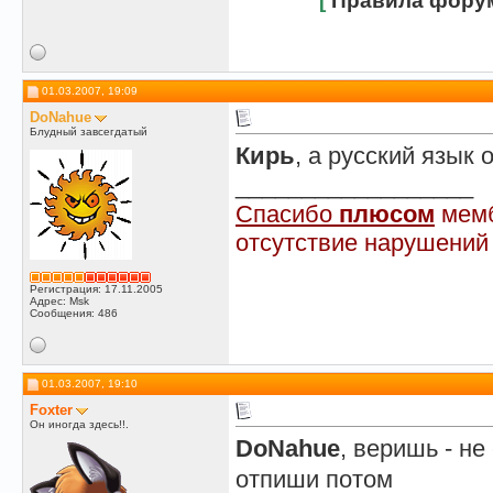
[
Правила фору
01.03.2007, 19:09
DoNahue
Блудный завсегдатый
Кирь
, а русский язык
__________________
Спасибо
плюсом
мемб
отсутствие нарушений
Регистрация: 17.11.2005
Адрес: Msk
Сообщения: 486
01.03.2007, 19:10
Foxter
Он иногда здесь!!.
DoNahue
, веришь - не
отпиши потом