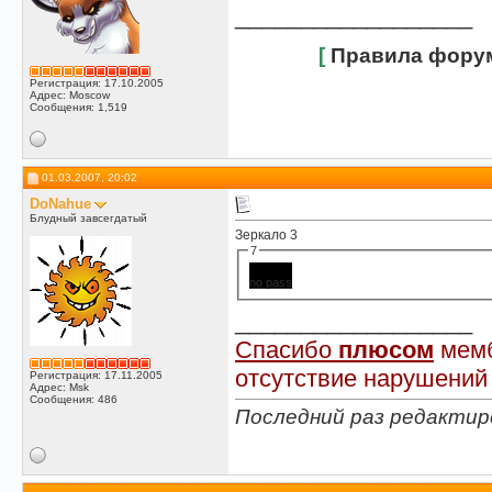
__________________
[
Правила фору
Регистрация: 17.10.2005
Адрес: Moscow
Сообщения: 1,519
01.03.2007, 20:02
DoNahue
Блудный завсегдатый
Зеркало 3
7
no pass
__________________
Спасибо
плюсом
мемб
отсутствие нарушений
Регистрация: 17.11.2005
Адрес: Msk
Сообщения: 486
Последний раз редактир