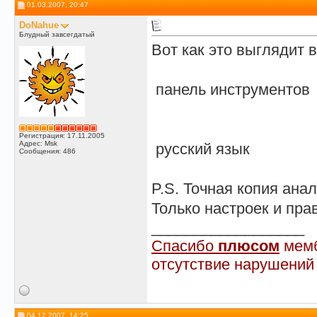
01.03.2007, 20:47
DoNahue
Блудный завсегдатый
Вот как это выглядит 
панель инструментов
Регистрация: 17.11.2005
Адрес: Msk
русский язык
Сообщения: 486
P.S. Точная копия ана
Только настроек и пра
__________________
Спасибо
плюсом
мемб
отсутствие нарушений
04.12.2007, 14:25