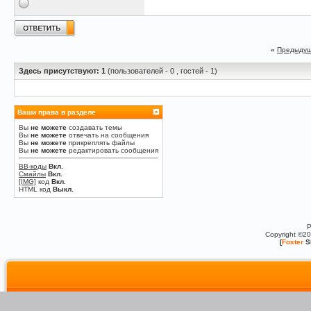
«
Предыдущ
Здесь присутствуют: 1
(пользователей - 0 , гостей - 1)
Ваши права в разделе
Вы
не можете
создавать темы
Вы
не можете
отвечать на сообщения
Вы
не можете
прикреплять файлы
Вы
не можете
редактировать сообщения
BB-коды
Вкл.
Смайлы
Вкл.
[IMG]
код
Вкл.
HTML код
Выкл.
P
Copyright ©2
[
Foxter
S