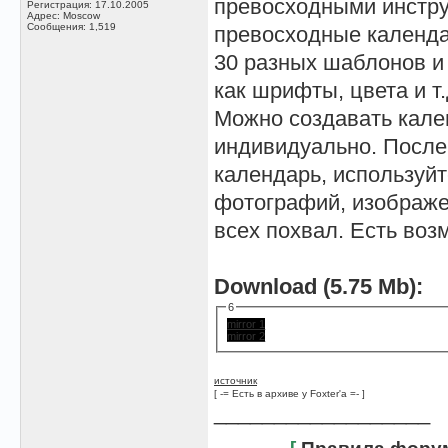
превосходными инстру
Регистрация: 17.10.2005
Адрес: Moscow
Сообщения: 1,519
превосходные календа
30 разных шаблонов 
как шрифты, цвета и т
Можно создавать кален
индивидуально. После 
календарь, используй
фотографий, изображе
всех похвал. Есть воз
Download (5.75 Mb):
6
mirror 1
mirror 2
источник
[ -= Есть в архиве у Foxter'a =- ]
__________________