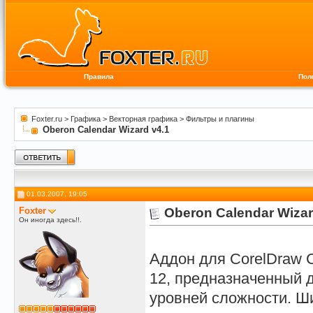
Правила
Пол
Foxter.ru
>
Графика
>
Векторная графика
>
Фильтры и плагины
Oberon Calendar Wizard v4.1
01.03.2007, 19:05
Foxter
Oberon Calendar Wizar
Он иногда здесь!!.
Аддон для CorelDraw C
12, предназначенный 
уровней сложности. Ши