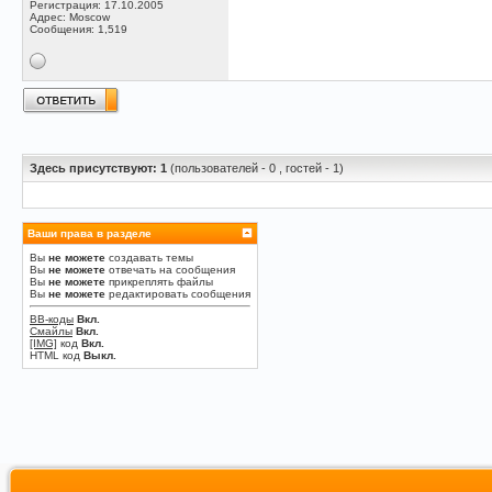
Регистрация: 17.10.2005
Адрес: Moscow
Сообщения: 1,519
Здесь присутствуют: 1
(пользователей - 0 , гостей - 1)
Ваши права в разделе
Вы
не можете
создавать темы
Вы
не можете
отвечать на сообщения
Вы
не можете
прикреплять файлы
Вы
не можете
редактировать сообщения
BB-коды
Вкл.
Смайлы
Вкл.
[IMG]
код
Вкл.
HTML код
Выкл.