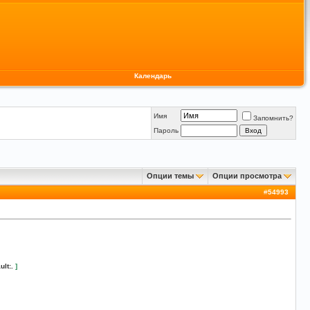
Календарь
Имя
Запомнить?
Пароль
Опции темы
Опции просмотра
#
54993
ult:.
]