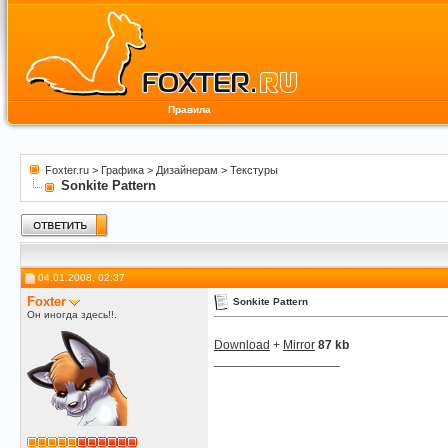
Правила
Foxter.ru
>
Графика
>
Дизайнерам
>
Текстуры
Sonkite Pattern
04.01.2008, 02:37
Foxter
Sonkite Pattern
Он иногда здесь!!.
Download
+
Mirror
87 kb
__________________