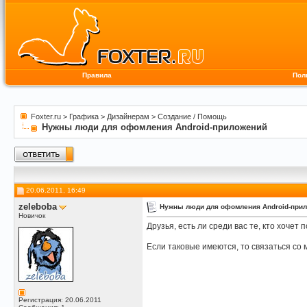
Правила
Пол
Foxter.ru
>
Графика
>
Дизайнерам
>
Создание / Помощь
Нужны люди для офомления Android-приложений
20.06.2011, 16:49
zeleboba
Нужны люди для офомления Android-при
Новичок
Друзья, есть ли среди вас те, кто хоч
Если таковые имеются, то связаться со
Регистрация: 20.06.2011