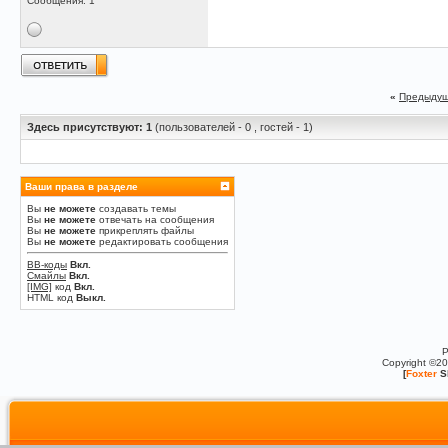
Сообщения: 1
«
Предыдущ
Здесь присутствуют: 1
(пользователей - 0 , гостей - 1)
Ваши права в разделе
Вы
не можете
создавать темы
Вы
не можете
отвечать на сообщения
Вы
не можете
прикреплять файлы
Вы
не можете
редактировать сообщения
BB-коды
Вкл.
Смайлы
Вкл.
[IMG]
код
Вкл.
HTML код
Выкл.
P
Copyright ©2
[
Foxter
S