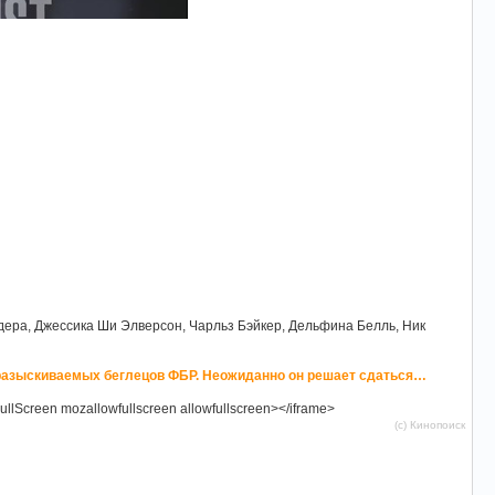
дера, Джессика Ши Элверсон, Чарльз Бэйкер, Дельфина Белль, Ник
разыскиваемых беглецов ФБР. Неожиданно он решает сдаться…
ullScreen mozallowfullscreen allowfullscreen></iframe>
(c) Кинопоиск