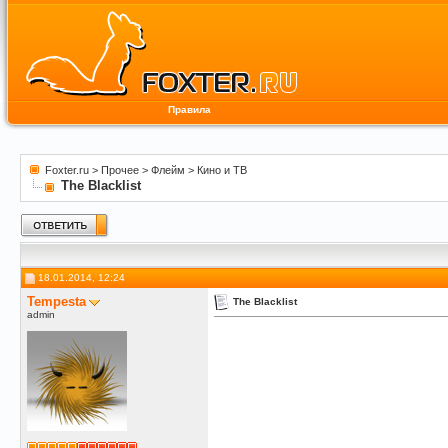
Правила
Foxter.ru
>
Прочее
>
Флейм
>
Кино и ТВ
The Blacklist
18.01.2014, 12:24
Tempesta
The Blacklist
admin