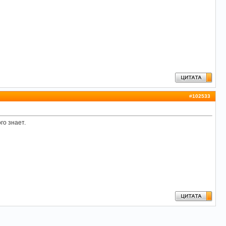
#
102533
го знает.