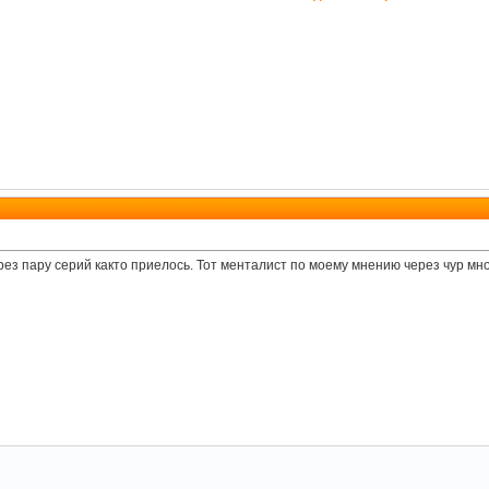
рез пару серий както приелось. Тот менталист по моему мнению через чур мно