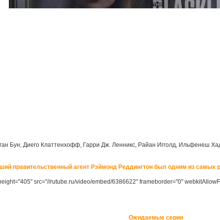
ан Бун, Диего Клаттенхофф, Гарри Дж. Ленникс, Райан Игголд, Ильфенеш Ха
ший правительственный агент Рэймонд Реддингтон был одним из самых 
height="405" src="//rutube.ru/video/embed/6386622" frameborder="0" webkitAllowF
Ожидаемые серии