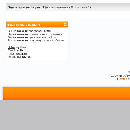
Здесь присутствуют: 1
(пользователей - 0 , гостей - 1)
Ваши права в разделе
Вы
не можете
создавать темы
Вы
не можете
отвечать на сообщения
Вы
не можете
прикреплять файлы
Вы
не можете
редактировать сообщения
BB-коды
Вкл.
Смайлы
Вкл.
[IMG]
код
Вкл.
HTML код
Выкл.
P
Copyright ©2
[
Foxter
S