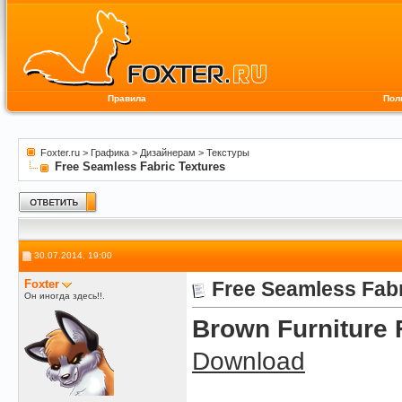
Правила
Пол
Foxter.ru
>
Графика
>
Дизайнерам
>
Текстуры
Free Seamless Fabric Textures
30.07.2014, 19:00
Foxter
Free Seamless Fabr
Он иногда здесь!!.
Brown Furniture 
Download