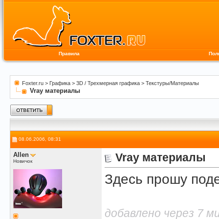
Правила
Пол
Foxter.ru
>
Графика
>
3D / Трехмерная графика
>
Текстуры/Материалы
Vray материалы
08.06.2006, 08:31
Allen
Vray материалы
Новичок
Здесь прошу поде
добавлено через 7 м