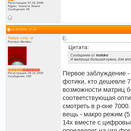
Регистрация: 07.02.2006
Адрес: планета Земля
Сообщения: 38
04.03.2006, 07:46
Vadya corp.
Premium Member
Цитата:
Сообщение от
moloko
И матрица большая нужна, для эт
Первое заблуждение 
Регистрация: 26.10.2005
Сообщения: 293
фотики, кто дешевле 
возможности матриц б
соответствующая оптик
смотреть в р-оне 7000
вещь - макро режим (5
14x вместе с цифровы
определяет на что фок