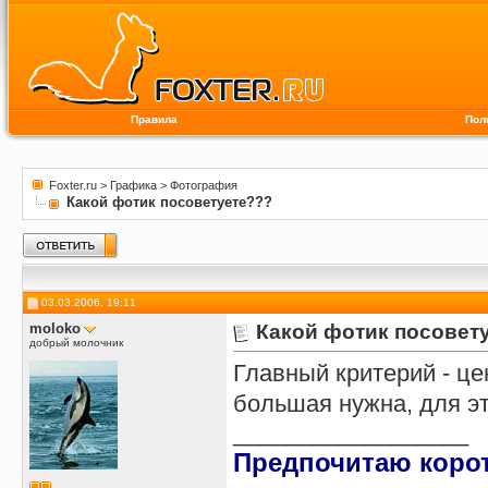
Правила
Пол
Foxter.ru
>
Графика
>
Фотография
Какой фотик посоветуете???
03.03.2006, 19:11
moloko
Какой фотик посовет
добрый молочник
Главный критерий - це
большая нужна, для э
__________________
Предпочитаю корот