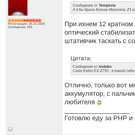
Сообщение от
Tempesta
А я бы брала Конику-Минолту. Z3 и
При ихнем 12 кратном
Регистрация: 26.10.2005
Сообщения: 293
оптический стабилизат
штативчик таскать с с
Цитата:
Сообщение от
moloko
Casio Exilim EX-Z750 - я такой себ
Отлично, только вот мн
аккумулятор, с пальч
любителя
__________________
Готовлю еду за PHP 