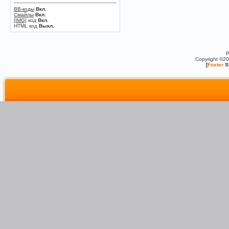
BB-коды
Вкл.
Смайлы
Вкл.
[IMG]
код
Вкл.
HTML код
Выкл.
P
Copyright ©2
[
Foxter
S