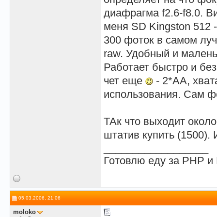
диафрагма f2.6-f8.0. В
меня SD Kingston 512 -
300 фоток в самом луч
raw. Удобный и малень
Работает быстро и без
чет еще
- 2*AA, хват
использования. Сам ф
ТАк что выходит около
штатив купить (1500).
__________________
Готовлю еду за PHP 
05.03.2006, 21:06
moloko