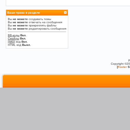
Ваши права в разделе
Вы
не можете
создавать темы
Вы
не можете
отвечать на сообщения
Вы
не можете
прикреплять файлы
Вы
не можете
редактировать сообщения
BB-коды
Вкл.
Смайлы
Вкл.
[IMG]
код
Вкл.
HTML код
Выкл.
P
Copyright ©2
[
Foxter
S