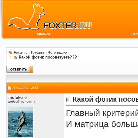
Правила
Пол
Foxter.ru
>
Графика
>
Фотография
Какой фотик посоветуете???
03.03.2006, 19:11
moloko
Какой фотик посо
добрый молочник
Главный критерий
И матрица больша
______________