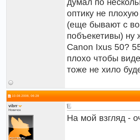
думал по несколь
оптику не плохую
(еще бывают с в
побъекетивы) ну 
Canon Ixus 50? 5
плохо чтобы вид
тоже не хило буде
10.08.2006, 06:28
vibrr
Новичок
На мой взгляд - о