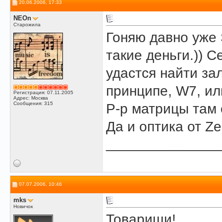
20.06.2006, 17:33
NEOn
Старожила
Гоняю давно уже 
такие деньги.)) С
удастся найти зал
принципе, W7, ил
Регистрация: 07.11.2005
Адрес: Москва
Сообщения: 315
Р-р матрицы там 
Да и оптика от Ze
______________
07.07.2006, 10:46
mks
Новичок
Товарищи!