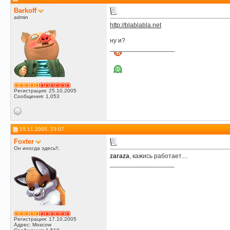
Barkoff
admin
http://blablabla.net
ну и?
__________________
Регистрация: 25.10.2005
Сообщения: 1,053
16.11.2005, 23:07
Foxter
Он иногда здесь!!.
zaraza
, кажись работает....
__________________
Регистрация: 17.10.2005
Адрес: Moscow