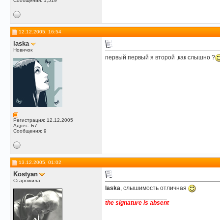
Сообщения: 1,519
12.12.2005, 16:54
laska
Новичок
первый первый я второй ,как слышно ?
Регистрация: 12.12.2005
Адрес: Б7
Сообщения: 9
13.12.2005, 01:02
Kostyan
Старожила
laska
, слышимость отличная
__________________
the signature is absent