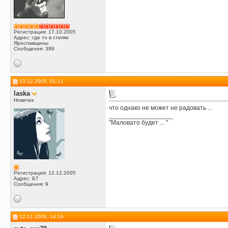
Регистрация: 17.10.2005
Адрес: где то в степях
Ярославщины
Сообщения: 399
13.12.2005, 01:11
laska
Новичок
что однако не может не радовать ...
__________________
"Маловато будет ... "
Регистрация: 12.12.2005
Адрес: Б7
Сообщения: 9
12.11.2006, 14:16