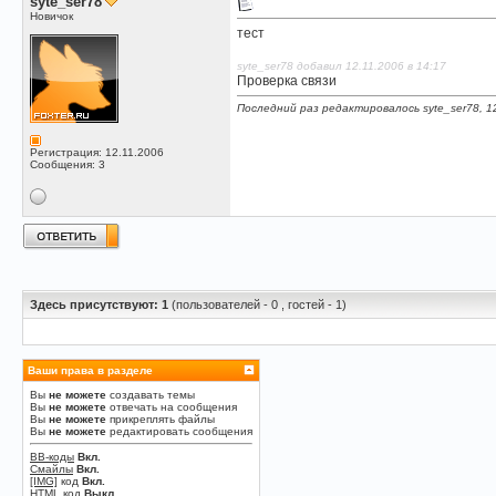
syte_ser78
Новичок
тест
syte_ser78 добавил 12.11.2006 в 14:17
Проверка связи
Последний раз редактировалось syte_ser78, 1
Регистрация: 12.11.2006
Сообщения: 3
Здесь присутствуют: 1
(пользователей - 0 , гостей - 1)
Ваши права в разделе
Вы
не можете
создавать темы
Вы
не можете
отвечать на сообщения
Вы
не можете
прикреплять файлы
Вы
не можете
редактировать сообщения
BB-коды
Вкл.
Смайлы
Вкл.
[IMG]
код
Вкл.
HTML код
Выкл.