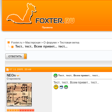
Правила
Foxter.ru
>
Мастерская
>
О форуме
>
Тестовая ветка
Тест.. тест.. Всем привет... тест...
07.11.2005, 20:44
NEOn
Тест.. тест.. Всем привет... тест...
Старожила
Тест.. тест.. Всем привет... тест...