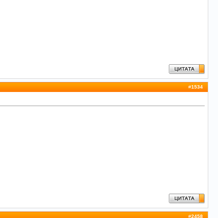
#
1534
#
2458