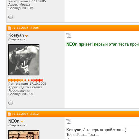
Регистрация: 07.11.2005
Адрес: Москва
Сообщения: 315
07.11.2005, 21:05
Kostyan
Старожила
NEOn
привет! первый этап теста про
Регистрация: 17.10.2005
Адрес: где то в степях
Ярославщины
Сообщения: 399
07.11.2005, 21:12
NEOn
Старожила
Kostyan
, А теперь второй этап... )
Тест.. Тест... Тест....