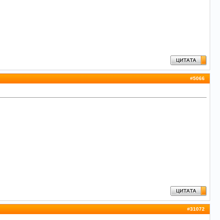
#
5066
#
31072