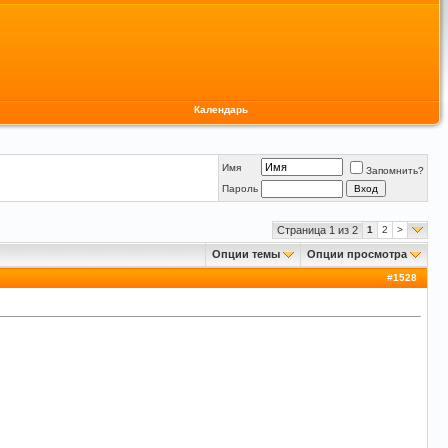
Календарь
Имя
Запомнить?
Пароль
Страница 1 из 2
1
2
>
Опции темы
Опции просмотра
#
1528