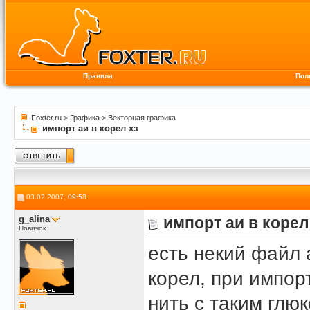
Правила
Пол
Foxter.ru
>
Графика
>
Векторная графика
импорт аи в корел хз
03.02.2007, 09:58
g_alina
импорт аи в корел
Новичок
есть некий файл 
корел, при импорт
нить с таким глю