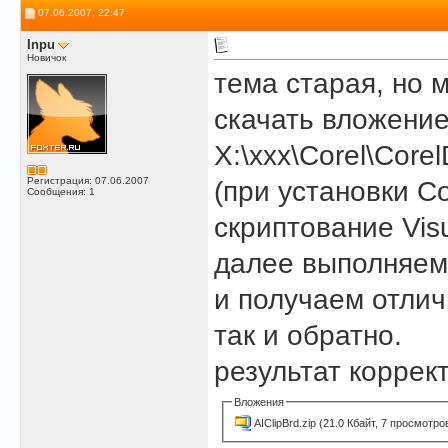
07.06.2007, 22:47
Inpu
Новичок
тема старая, но 
скачать вложение
X:\xxx\Corel\Cor
Регистрация: 07.06.2007
(при установки C
Сообщения: 1
скриптование Visu
далее выполняем
и получаем отлич
так и обратно.
результат коррек
Вложения
AIClipBrd.zip
(21.0 Кбайт, 7 просмотро