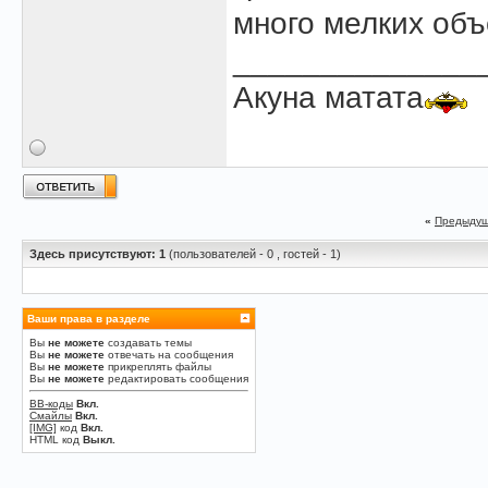
много мелких объ
______________
Акуна матата
«
Предыдущ
Здесь присутствуют: 1
(пользователей - 0 , гостей - 1)
Ваши права в разделе
Вы
не можете
создавать темы
Вы
не можете
отвечать на сообщения
Вы
не можете
прикреплять файлы
Вы
не можете
редактировать сообщения
BB-коды
Вкл.
Смайлы
Вкл.
[IMG]
код
Вкл.
HTML код
Выкл.