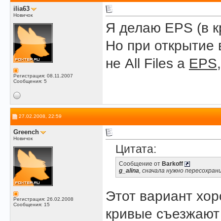
ilia63
Новичок
Я делаю EPS (в к
Но при открытие 
не All Files а
EPS,p
Регистрация: 08.11.2007
Сообщения: 5
27.02.2008, 22:59
Greench
Новичок
Цитата:
Сообщение от
Barkoff
g_alina
, сначала нужно пересохрани
Этот вариант хор
Регистрация: 26.02.2008
Сообщения: 15
кривые съезжают 