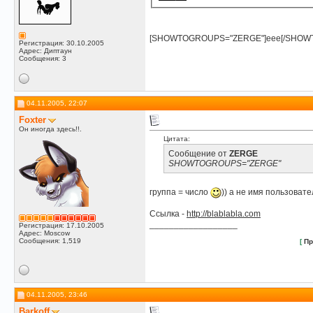
[SHOWTOGROUPS="ZERGE"]eee[/SHO
Регистрация: 30.10.2005
Адрес: Диптаун
Сообщения: 3
04.11.2005, 22:07
Foxter
Он иногда здесь!!.
Цитата:
Сообщение от
ZERGE
SHOWTOGROUPS="ZERGE"
группа = число
)) а не имя пользоват
Ссылка -
http://blablabla.com
__________________
Регистрация: 17.10.2005
Адрес: Moscow
Сообщения: 1,519
[
Пр
04.11.2005, 23:46
Barkoff