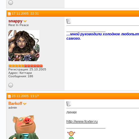
17.11.2005, 22:31
snappy
Rest In Peace
__________________
…мной руководили холодное любопыт
самого.
Регистрация: 25.10.2005
Адрес: Кеттари
Сообщения: 186
23.11.2005, 13:17
Barkoff
admin
линки
http://www.foxter.ru
__________________