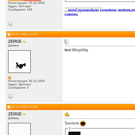
Регистрация: 25.10.2005
__________________
Адрес: Кеттари
Сообщения: 186
…мной руководили холодное любопыт
самого.
04.11.2005, 21:01
ZERGE
Дайвер
test
tffdsghfdg
Регистрация: 30.10.2005
Адрес: Диптаун
Сообщения: 3
04.11.2005, 21:02
ZERGE
Дайвер
Траляля
1
вот фак