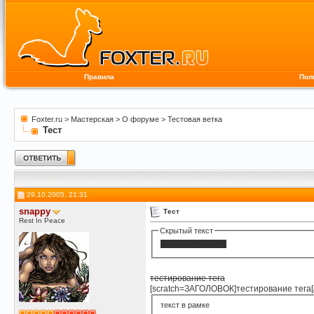
Правила
Пол
Foxter.ru
>
Мастерская
>
О форуме
>
Тестовая ветка
Тест
29.10.2005, 21:31
snappy
Тест
Rest In Peace
Скрытый текст
тестирование тега
тестирование тега
[scratch=ЗАГОЛОВОК]тестирование тега[/
текст в рамке