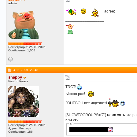
admin
:agree:
__________________
Регистрация: 25.10.2005
Сообщения: 1,053
04.11.2005, 23:48
snappy
Rest In Peace
ТЭСТ!
Ышшо рас!
ГОНЕВО!!! все ищезает!
[SHOWTOGROUPS="7"]
можа хоть это ра
или это
40
Регистрация: 25.10.2005
Адрес: Кеттари
ТЕЕЕЕЕЕЕЕЕЕЕЕЕСТ!!!
Сообщения: 186