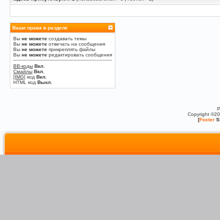
Ваши права в разделе
Вы
не можете
создавать темы
Вы
не можете
отвечать на сообщения
Вы
не можете
прикреплять файлы
Вы
не можете
редактировать сообщения
BB-коды
Вкл.
Смайлы
Вкл.
[IMG]
код
Вкл.
HTML код
Выкл.
P
Copyright ©2
[
Foxter
S