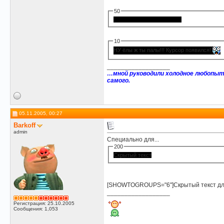
50
и шо таки я делаю не так?!
10
НУ ёлы ж ты палы!!! Курсор появился!
__________________
…мной руководили холодное любопыт
самого.
05.11.2005, 00:27
Barkoff
admin
Специально для...
200
Скрытый текст
[SHOWTOGROUPS="6"]Скрытый текст дл
__________________
Регистрация: 25.10.2005
Сообщения: 1,053