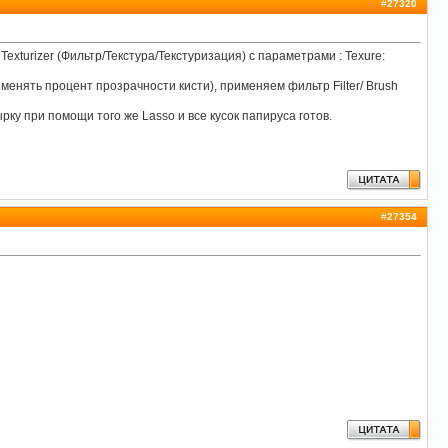
#
27320
exturizer (Фильтр/Текстура/Текстуризация) с параметрами : Texure:
менять процент прозрачности кисти), применяем фильтр Filter/ Brush
ку при помощи того же Lasso и все кусок папируса готов.
#
27354