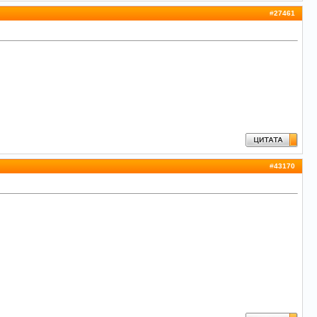
#
27461
#
43170