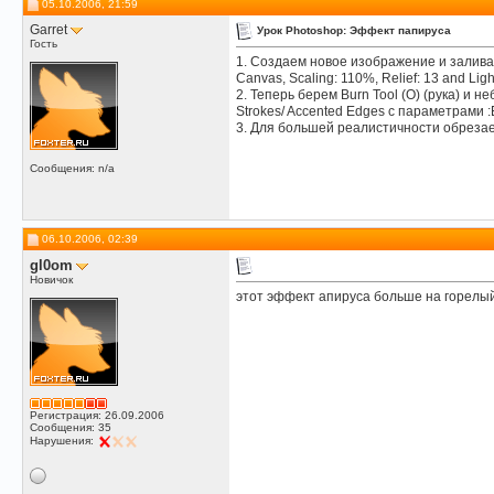
05.10.2006, 21:59
Garret
Урок Photoshop: Эффект папируса
Гость
1. Создаем новое изображение и заливаем
Canvas, Scaling: 110%, Relief: 13 and Light 
2. Теперь берем Burn Tool (O) (рука) и
Strokes/ Accented Edges с параметрами :E
3. Для большей реалистичности обрезаем
Сообщения: n/a
06.10.2006, 02:39
gl0om
Новичок
этот эффект апируса больше на горелы
Регистрация: 26.09.2006
Сообщения: 35
Нарушения: