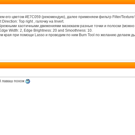
 его цветом #E7C059 (рекомендую), далее применяем фильтр Filter/Texture/ T
Direction: Top right , галочку на Invert.
 небрежными хаотичными движениями мазюкаем разные точки и полоски (можно 
dge Width: 2, Edge Brightness: 20 and Smoothness: 10.
 края при помощи Lasso и проводим по ним Burn Tool по желанию делаем дыр
й лаваш похож