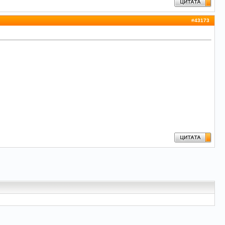
#
43173