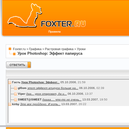
Правила
Foxter.ru
>
Графика
>
Растровая графика
>
Уроки
Урок Photoshop: Эффект папируса
Гость
Урок Photoshop: Эффект...
05.10.2006,
21:59
gl0om
этот эффект апируса больше на...
06.10.2006,
02:39
Viper
даа... урок староват, да и...
06.10.2006,
13:37
SWEET@SWEET
даааа.... что-то не очень...
13.03.2007,
19:50
kirby
Это все пройдено. И есть...
13.03.2007,
20:22