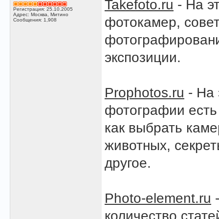
Takefoto.ru
- На э
Регистрация: 25.10.2005
Адрес: Москва, Митино
фотокамер, сове
Сообщения: 1,908
фотографировани
экспозиции.
Prophotos.ru
- На
фотографии есть
как выбрать кам
животных, секрет
другое.
Photo-element.ru
-
количество стате