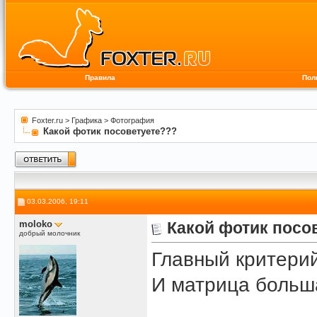
Правила
Пол
Foxter.ru
>
Графика
>
Фотография
Какой фотик посоветуете???
03.03.2006, 19:11
moloko
Какой фотик посо
добрый молочник
Главный критерий
И матрица больша
______________