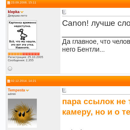
23.09.2006, 15:11
klepka
Девушка-лето
Canon! лучше сло
______________
Да главное, что челов
него Бентли...
Регистрация: 25.10.2005
Сообщения: 2,355
02.12.2014, 14:21
Tempesta
admin
пара ссылок не 
камеру, но и о 