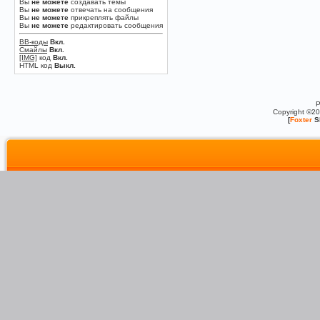
Вы
не можете
создавать темы
Вы
не можете
отвечать на сообщения
Вы
не можете
прикреплять файлы
Вы
не можете
редактировать сообщения
BB-коды
Вкл.
Смайлы
Вкл.
[IMG]
код
Вкл.
HTML код
Выкл.
P
Copyright ©2
[
Foxter
S