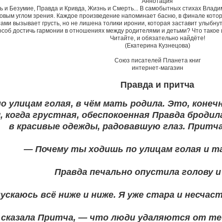
Аннотация
вь и Безумие, Правда и Кривда, Жизнь и Смерть... В самобытных стихах Вл
овым углом зрения. Каждое произведение напоминает басню, в финале котор
ми вызывает грусть, но не лишена толики иронии, которая заставит улыбнутьс
пособ достичь гармонии в отношениях между родителями и детьми? Что такое 
Читайте, и обязательно найдёте!
(Екатерина Кузнецова)
Союз писателей Планета книг
интернет-магазин
Правда и притча
о улицам голая, в чём мать родила. Это, конечн
ы, когда грустная, обеспокоенная Правда броди
в красивые одежды, радовавшую глаз. Притча
— Почему ты ходишь по улицам голая и т
Правда печально опустила голову и 
пускаюсь всё ниже и ниже. Я уже стара и несча
сказала Притча, — что люди удаляются от те