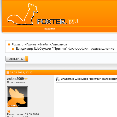
Правила
Foxter.ru
>
Прочее
>
Флейм
>
Литература
Владимир Шебзухов "Притчи" философия, размышление
08.08.2018, 13:12
zakko2009
Владимир Шебзухов "Притчи" философи
Пользователь
Регистрация: 03.09.2016