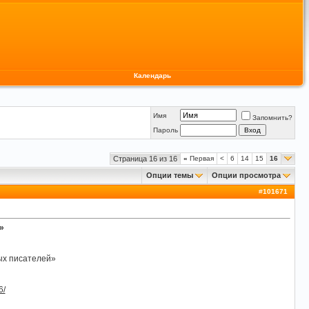
Календарь
Имя
Запомнить?
Пароль
Страница 16 из 16
«
Первая
<
6
14
15
16
Опции темы
Опции просмотра
#
101671
»
ых писателей»
6/