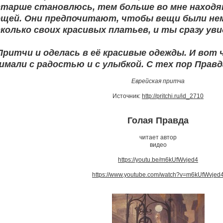
 старше становлюсь, тем больше во мне находя
щей. Они предпочитают, чтобы вещи были нем
колько своих красивых платьев, и ты сразу ув
ритчи и оделась в её красивые одежды. И вот ч
имали с радостью и с улыбкой. С тех пор Прав
Еврейская притча
Источник:
http://pritchi.ru/id_2710
Голая Правда
читает автор
видео
https://youtu.be/m6kUfWvjed4
https://www.youtube.com/watch?v=m6kUfWvjed