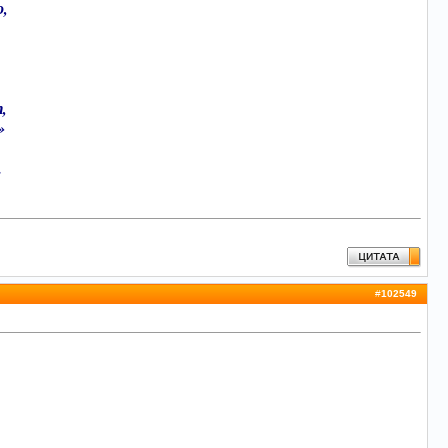
о,
,
»
.
#
102549