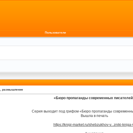
Пользователи
я, размышление
«Бюро пропаганды современных писателей
Серия выходит под грифом «Бюро пропаганды современн
Вышла в печать
https://knigi-market.ru/shebzukhov-v...zniki-kniga-