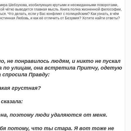
адимира Шебзухова, изобилующих крутыми и неожиданными поворотами,
ой чётко выводится главная мысль. Книга полна жизненной философии,
я. Что делать, если у Вас конфликт с полицейским? Как узнать, в чём
истинная Любовь, и как её отличить от Безумия? Хотите найти ответы?
о, не понравилось людям, и никто не пускал
ла по улицам, она встретила Притчу, одетую
 спросила Правду:
акая грустная?
сказала:
стна, поэтому люди удаляются от меня.
бя потому, что ты стара. Я вот тоже не