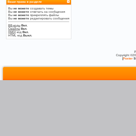
Ваши права в разделе
Вы
не можете
создавать темы
Вы
не можете
отвечать на сообщения
Вы
не можете
прикреплять файлы
Вы
не можете
редактировать сообщения
BB-коды
Вкл.
Смайлы
Вкл.
[IMG]
код
Вкл.
HTML код
Выкл.
P
Copyright ©2
[
Foxter
S