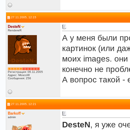
27.11.2005, 12:15
DesteN
RendereR
А у меня были пр
картинок (или да
моих images. они
конечно не пробл
Регистрация: 06.11.2005
Адрес: MoscoW
А вопрос такой -
Сообщения: 256
27.11.2005, 12:21
Barkoff
admin
DesteN
, я уже оч