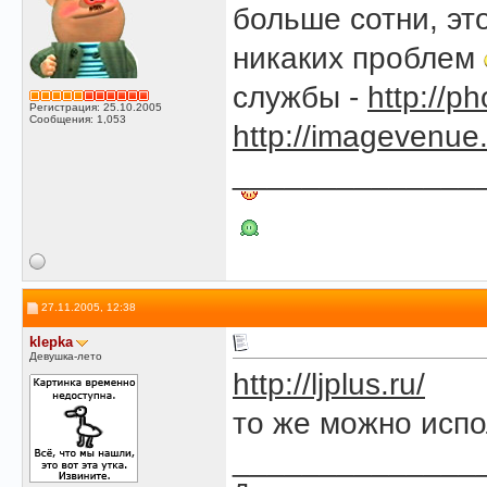
больше сотни, эт
никаких проблем
службы -
http://p
Регистрация: 25.10.2005
Сообщения: 1,053
http://imagevenue
______________
27.11.2005, 12:38
klepka
Девушка-лето
http://ljplus.ru/
то же можно испо
______________