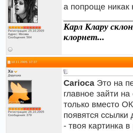
а попроще никак
______________
Карл Клару склон
Регистрация: 25.10.2005
клорнет...
Адрес: Москва
Сообщения: 564
10.11.2005, 17:37
Xo
Дядюшка
Carioca
Это на п
главное зайти на 
только вместо ОК
Регистрация: 26.10.2005
появятся ссылки 
Сообщения: 379
- твоя картинка 