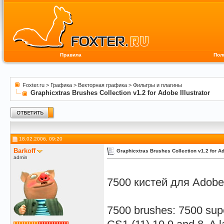
Правила
Пол
Foxter.ru
>
Графика
>
Векторная графика
>
Фильтры и плагины
Graphicxtras Brushes Collection v1.2 for Adobe Illustrator
18.02.2006, 09:20
Barkoff
Graphicxtras Brushes Collection v1.2 for Ad
admin
7500 кистей для Adobe I
7500 brushes: 7500 supe