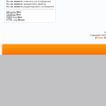
Вы
не можете
отвечать на сообщения
Вы
не можете
прикреплять файлы
Вы
не можете
редактировать сообщения
BB-коды
Вкл.
Смайлы
Вкл.
[IMG]
код
Вкл.
HTML код
Выкл.
P
Copyright ©2
[
Foxter
S