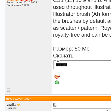
CS1 (11) 10 9 and 8. A l
Регистрация: 25.10.2005
Сообщения: 1,053
used throughout Illustr
Illustrator brush (AI) fo
the brushes by default ar
as scatter / pattern. Roy
royalty-free and can be 
Размер: 50 Mb
Скачать:
10
Скачать
__________________
09.08.2006, 14:27
vazika
Новичок