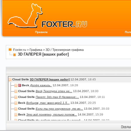
Правила
Пол
Foxter.ru
>
Графика
>
3D / Трехмерная графика
3D ГАЛЕРЕЯ [ваших работ]
Cloud Strife
3D ГАЛЕРЕЯ [ваших работ]
12.04.2007,
18:45
Beck
Допёр кажись..
12.04.2007,
19:28
Cloud Strife
Beck,Текстура стен не...
13.04.2007,
18:00
Cloud Strife
Пакет: 3ds max 8 Название:...
13.04.2007,
18:11
Beck
Вобщем, так: макс-врей 1.5...
13.04.2007,
20:25
Cloud Strife
Если ты про окружение, то во...
13.04.2007,
20:33
Beck
Это всё понятно, только потом...
14.04.2007,
15:39
Cloud Strife
Ну, робот стоит как бы перед...
14.04.2007,
16:22
Beck
Я с максом только начал...
14.04.2007,
19:41
Преды