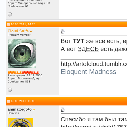
Адрес: Минеральные воды, СК
Сообщения: 61
16.03.2011, 14:23
Cloud Strife
Premium Member
Вот
ТУТ
же всё есть, 
А вот
ЗДЕСЬ
есть даже
__________________
http://artofcloud.tumblr.
Eloquent Madness
Регистрация: 21.12.2006
Адрес: Ростов-на-Дону
Сообщения: 833
16.03.2011, 15:08
animatorg545
Новичок
Спасибо я там был там