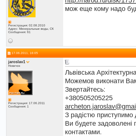
http://narod.ru/disk/17
мож еще кому надо буд
Регистрация: 02.08.2010
Адрес: Минеральные воды, СК
Сообщения: 61
17.06.2011, 16:05
jaroslav1
Новичок
Львівська Архітектурн
Можемов виконати Вам
Звертайтесь:
+380505205225
Регистрация: 17.06.2011
archeton.jaroslav@gmai
Сообщения: 1
З радістю приступимо 
Ви будете задоволені 
контактами.