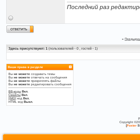
Последний раз редактиров
«
Предыдущ
Здесь присутствуют: 1
(пользователей - 0 , гостей - 1)
Ваши права в разделе
Вы
не можете
создавать темы
Вы
не можете
отвечать на сообщения
Вы
не можете
прикреплять файлы
Вы
не можете
редактировать сообщения
BB-коды
Вкл.
Смайлы
Вкл.
[IMG]
код
Вкл.
HTML код
Выкл.
P
Copyright ©2
[
Foxter
S