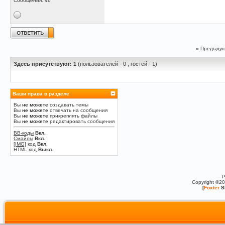
Сообщения: 46
«
Предыдущ
Здесь присутствуют: 1
(пользователей - 0 , гостей - 1)
Ваши права в разделе
Вы
не можете
создавать темы
Вы
не можете
отвечать на сообщения
Вы
не можете
прикреплять файлы
Вы
не можете
редактировать сообщения
BB-коды
Вкл.
Смайлы
Вкл.
[IMG]
код
Вкл.
HTML код
Выкл.
P
Copyright ©2
[
Foxter
S