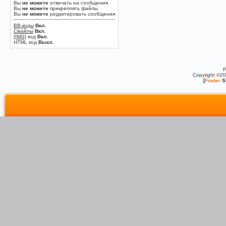
Вы
не можете
отвечать на сообщения
Вы
не можете
прикреплять файлы
Вы
не можете
редактировать сообщения
BB-коды
Вкл.
Смайлы
Вкл.
[IMG]
код
Вкл.
HTML код
Выкл.
P
Copyright ©2
[
Foxter
S