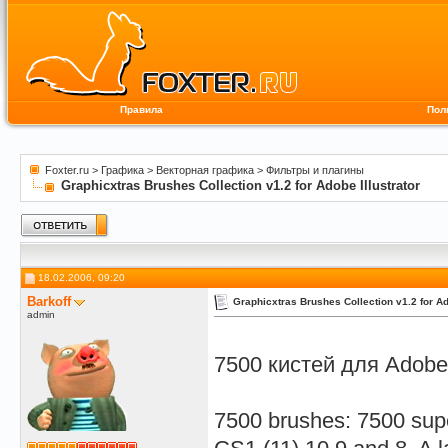
Правила
Пол
Foxter.ru
>
Графика
>
Векторная графика
>
Фильтры и плагины
Graphicxtras Brushes Collection v1.2 for Adobe Illustrator
18.02.2006, 09:20
Barkoff
Graphicxtras Brushes Collection v1.2 for Ad
admin
7500 кистей для Adobe I
7500 brushes: 7500 supe