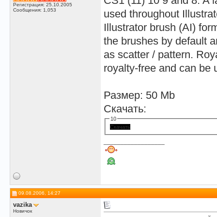
CS1 (11) 10 9 and 8. A l
Регистрация: 25.10.2005
Сообщения: 1,053
used throughout Illustr
Illustrator brush (AI) fo
the brushes by default ar
as scatter / pattern. Roy
royalty-free and can be 
Размер: 50 Mb
Скачать:
10
Скачать
__________________
09.08.2006, 14:27
vazika
Новичок