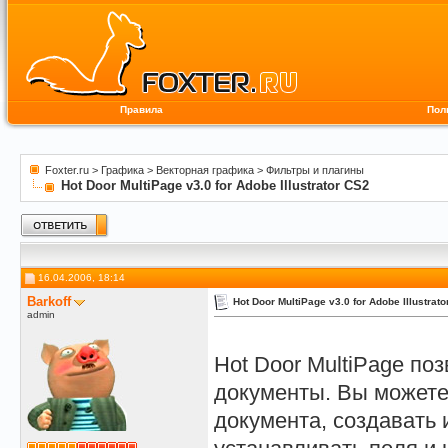
Правила
Пол
Foxter.ru
>
Графика
>
Векторная графика
>
Фильтры и плагины
Hot Door MultiPage v3.0 for Adobe Illustrator CS2
16.04.2006, 18:14
Barkoff
Hot Door MultiPage v3.0 for Adobe Illustrat
admin
Hot Door MultiPage поз
документы. Вы можете
документа, создавать 