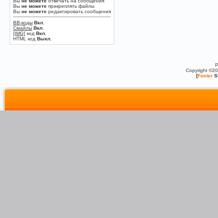
Вы
не можете
отвечать на сообщения
Вы
не можете
прикреплять файлы
Вы
не можете
редактировать сообщения
BB-коды
Вкл.
Смайлы
Вкл.
[IMG]
код
Вкл.
HTML код
Выкл.
P
Copyright ©2
[
Foxter
S