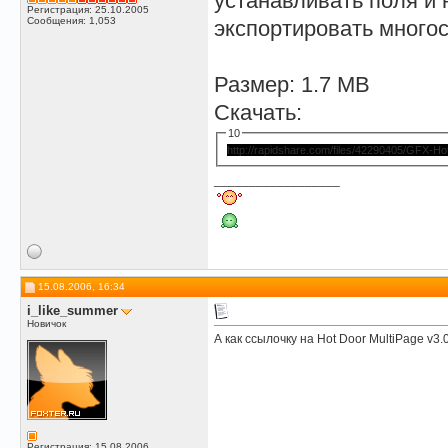
устанавливать поля и
Регистрация: 25.10.2005
Сообщения: 1,053
экспортировать много
Размер: 1.7 MB
Скачать:
10
http://rapidshare.com/files/42290405/GFX-Hot.
__________________
15.08.2006, 16:34
i_like_summer
Новичок
А как ссылочку на Hot Door MultiPage v3.
Регистрация: 15.08.2006