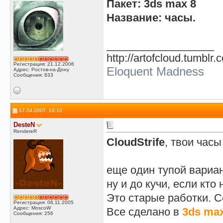
Пакет: 3ds max 8
Название: часы.
__________________
http://artofcloud.tumblr.
Регистрация: 21.12.2006
Eloquent Madness
Адрес: Ростов-на-Дону
Сообщения: 833
17.04.2007, 19:10
DesteN
RendereR
CloudStrife
, твои час
еще один тупой вариан
ну и до кучи, если кто 
Это старые работки. С
Регистрация: 06.11.2005
Адрес: MoscoW
Все сделано в
3ds ma
Сообщения: 256