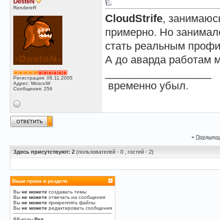
DesteN
RendereR
CloudStrife
, занимаюсь
примерно. Но занимал
стать реальным профи
А до аварда работам 
__________________
Регистрация: 06.11.2005
временно убыл.
Адрес: MoscoW
Сообщения: 256
«
Предыдущ
Здесь присутствуют: 2
(пользователей - 0 , гостей - 2)
Ваши права в разделе
Вы
не можете
создавать темы
Вы
не можете
отвечать на сообщения
Вы
не можете
прикреплять файлы
Вы
не можете
редактировать сообщения
BB-коды
Вкл.