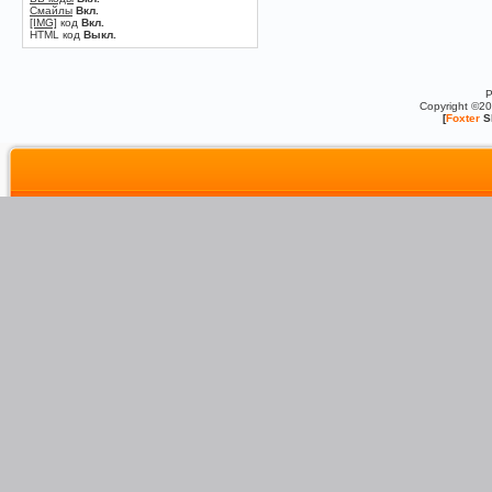
Смайлы
Вкл.
[IMG]
код
Вкл.
HTML код
Выкл.
P
Copyright ©2
[
Foxter
S