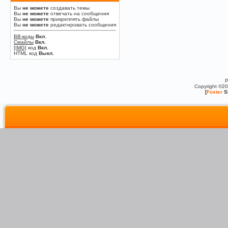
Вы
не можете
создавать темы
Вы
не можете
отвечать на сообщения
Вы
не можете
прикреплять файлы
Вы
не можете
редактировать сообщения
BB-коды
Вкл.
Смайлы
Вкл.
[IMG]
код
Вкл.
HTML код
Выкл.
P
Copyright ©2
[
Foxter
S