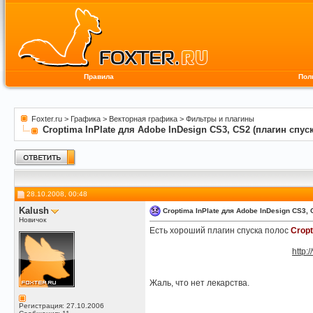
Правила
Пол
Foxter.ru
>
Графика
>
Векторная графика
>
Фильтры и плагины
Croptima InPlate для Adobe InDesign CS3, CS2 (плагин спус
28.10.2008, 00:48
Kalush
Croptima InPlate для Adobe InDesign CS3, 
Новичок
Есть хороший плагин спуска полос
Cropt
http
Жаль, что нет лекарства.
Регистрация: 27.10.2006