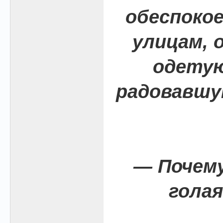
обеспокое
улицам, 
одетую
радовавшу
— Почем
голая