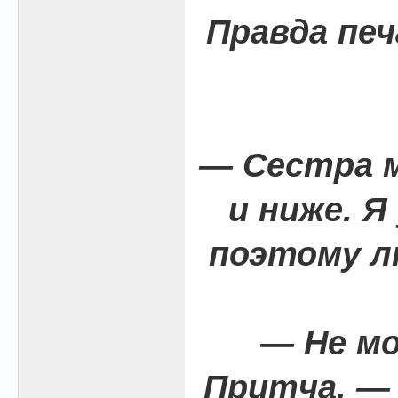
Правда печ
— Сестра м
и ниже. Я
поэтому л
— Не м
Притча, —