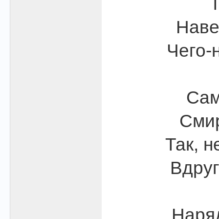
Т
Наве
Чего-
Сам
Смир
Так, н
Вдруг
Наряд