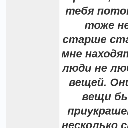
тебя пото
тоже не
старше ста
мне находя
люди не л
вещей. Он
вещи бы
приукраше
несколько с