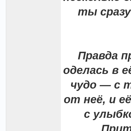
ты сразу
Правда п
оделась в е
чудо — с 
от неё, и е
с улыбк
Прит