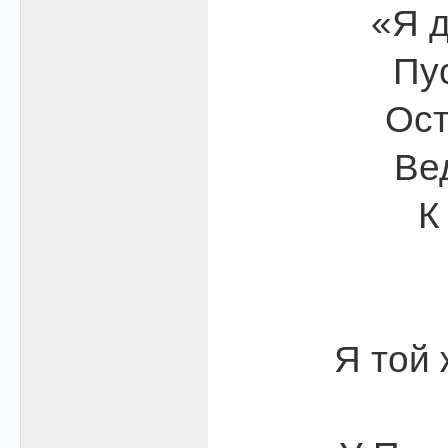
«Я д
Пус
Ост
Ве
К
Я той