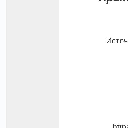
Источ
htt