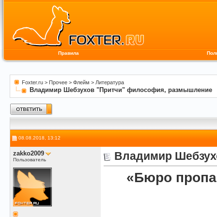
Правила
Пол
Foxter.ru
>
Прочее
>
Флейм
>
Литература
Владимир Шебзухов "Притчи" философия, размышление
08.08.2018, 13:12
zakko2009
Владимир Шебзух
Пользователь
«Бюро пропа