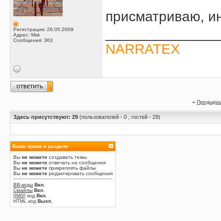
присматриваю, и
______________
Регистрация: 26.05.2009
Адрес: Msk
Сообщения: 363
NARRATEX
«
Предыдущ
Здесь присутствуют: 29
(пользователей - 0 , гостей - 29)
Ваши права в разделе
Вы
не можете
создавать темы
Вы
не можете
отвечать на сообщения
Вы
не можете
прикреплять файлы
Вы
не можете
редактировать сообщения
BB-коды
Вкл.
Смайлы
Вкл.
[IMG]
код
Вкл.
HTML код
Выкл.