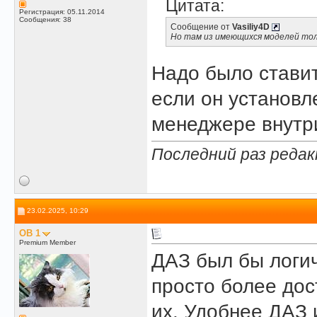
Цитата:
Регистрация: 05.11.2014
Сообщения: 38
Сообщение от
Vasiliy4D
Но там из имеющихся моделей толь
Надо было стави
если он установл
менеджере внутр
Последний раз редакт
23.02.2025, 10:29
OB 1
Premium Member
ДАЗ был бы логич
просто более до
их. Удобнее ДАЗ 