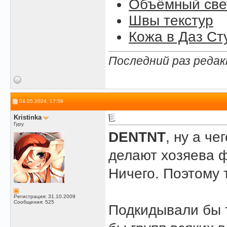
Объёмный свет
Швы текстур
Кожа в Даз Ст
Последний раз редак
04.05.2024, 17:59
Kristinka
Гуру
DENTNT
, ну а ч
делают хозяева ф
Ничего. Поэтому т
Регистрация: 31.10.2009
Сообщения: 525
Подкидывали бы 