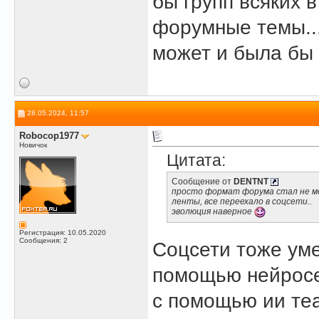
бы групп всяких в
форумные темы...
может и была бы
28.05.2024, 11:57
Robocop1977
Новичок
Цитата:
Сообщение от
DENTNT
просто формат форума стал не мод
ленты, все переехало в соцсети..
эволюция наверное
Регистрация: 10.05.2020
Сообщения: 2
Соцсети тоже уме
помощью нейросе
с помощью ии теа