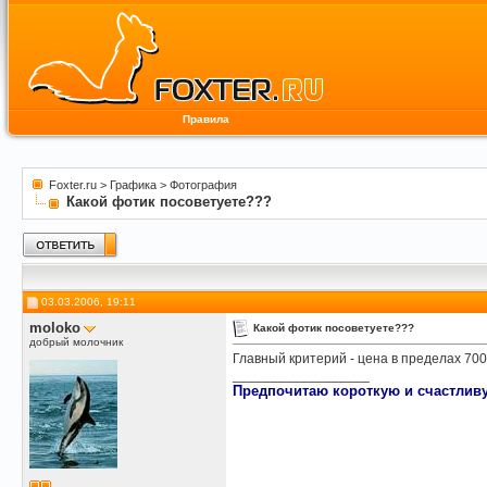
Правила
Foxter.ru
>
Графика
>
Фотография
Какой фотик посоветуете???
03.03.2006, 19:11
moloko
Какой фотик посоветуете???
добрый молочник
Главный критерий - цена в пределах 70
__________________
Предпочитаю короткую и счастливу