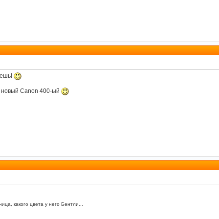
аешь!
чу новый Canon 400-ый
ица, какого цвета у него Бентли...