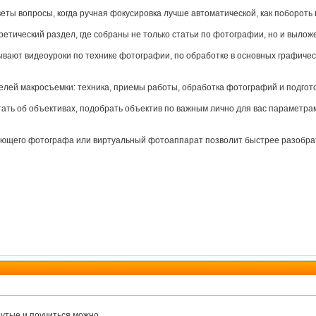
еты вопросы, когда ручная фокусировка лучше автоматической, как побороть 
ретический раздел, где собраны не только статьи по фотографии, но и выло
вают видеоуроки по технике фотографии, по обработке в основных графически
лей макросъемки: техника, приемы работы, обработка фотографий и подгото
тать об объективах, подобрать объектив по важным лично для вас параметра
ющего фотографа или виртуальный фотоаппарат позволит быстрее разобрат
утые и поучиться можно.