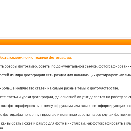
брать камеру, но и о технике фотографии.
ать обзоры фотокамер, советы по документальной съемке, фотографированию
остей из мира фотографии есть раздел для начинающих фотографов: как выб
о больше количество статей на самые разные темы о фотомастерстве.
ете статьи и уроки фотографии, где основной акцент делается на работу со с
, как сфотографировать ложечку с фруктами или какие светоформирующие нас
е фотографы почерпнут простые и понятные советы на все случаи фотожизн
 как выбрать сюжет и ракурс для фото в инстаграм, как фотографировать в клу
х.