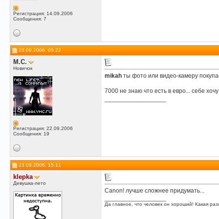
Регистрация: 14.09.2006
Сообщения: 7
23.09.2006, 05:22
M.C.
Новичок
mikah
ты фото или видео-камеру покуп
7000 не знаю что есть в евро... себе хо
__________________
Регистрация: 22.09.2006
Сообщения: 19
23.09.2006, 15:11
klepka
Девушка-лето
Canon! лучше сложнее придумать...
__________________
Да главное, что человек он хороший! Какая разн