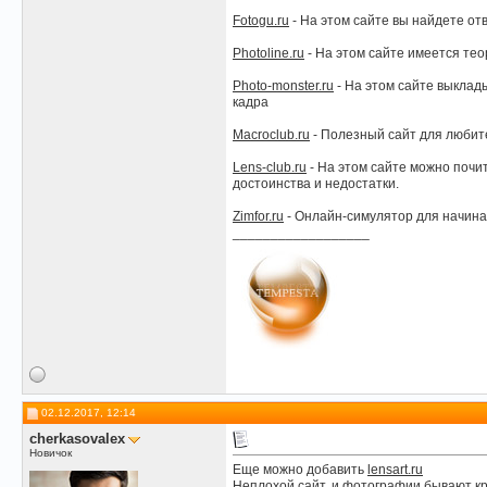
Fotogu.ru
- На этом сайте вы найдете отв
Photoline.ru
- На этом сайте имеется тео
Photo-monster.ru
- На этом сайте выклады
кадра
Macroclub.ru
- Полезный сайт для любите
Lens-club.ru
- На этом сайте можно почи
достоинства и недостатки.
Zimfor.ru
- Онлайн-симулятор для начина
__________________
02.12.2017, 12:14
сherkasovalex
Новичок
Еще можно добавить
lensart.ru
Неплохой сайт, и фотографии бывают кр