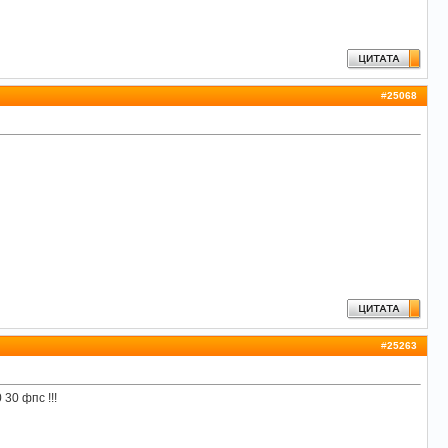
#
25068
#
25263
30 фпс !!!