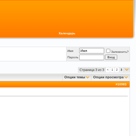
Календарь
Имя
Запомнить?
Пароль
Страница 3 из 3
<
1
2
3
Опции темы
Опции просмотра
#
10983