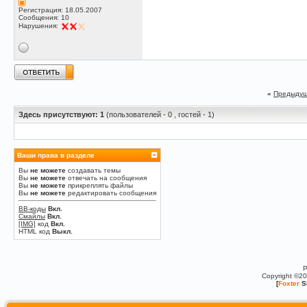
Регистрация: 18.05.2007
Сообщения: 10
Нарушения:
«
Предыдущ
Здесь присутствуют: 1
(пользователей - 0 , гостей - 1)
Ваши права в разделе
Вы
не можете
создавать темы
Вы
не можете
отвечать на сообщения
Вы
не можете
прикреплять файлы
Вы
не можете
редактировать сообщения
BB-коды
Вкл.
Смайлы
Вкл.
[IMG]
код
Вкл.
HTML код
Выкл.
P
Copyright ©2
[
Foxter
S