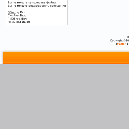
Вы
не можете
прикреплять файлы
Вы
не можете
редактировать сообщения
BB-коды
Вкл.
Смайлы
Вкл.
[IMG]
код
Вкл.
HTML код
Выкл.
P
Copyright ©2
[
Foxter
S