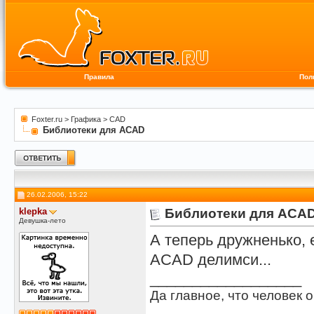
Правила
Пол
Foxter.ru
>
Графика
>
CAD
Библиотеки для ACAD
26.02.2006, 15:22
klepka
Библиотеки для ACA
Девушка-лето
А теперь дружненько, 
ACAD делимси...
__________________
Да главное, что человек о