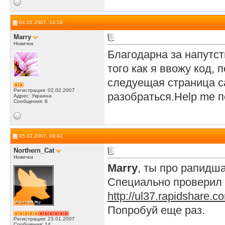
04.02.2007, 14:19
Marry
Новичок
Благодарна за напутст
того как я ввожу код
следуещая страница са
Регистрация: 02.02.2007
разобраться.Help me п
Адрес: Украина
Сообщения: 8
05.02.2007, 09:42
Northern_Cat
Новичок
Marry
, ты про рапид
Специально проверил с
http://ul37.rapidshare.c
Попробуй еще раз.
Регистрация: 23.01.2007
Сообщения: 14