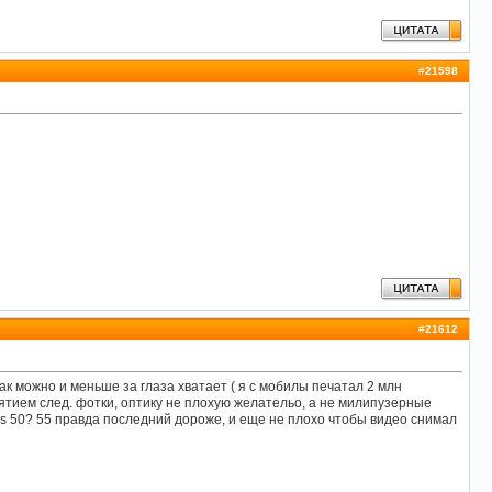
#
21598
#
21612
ак можно и меньше за глаза хватает ( я с мобилы печатал 2 млн
нятием след. фотки, оптику не плохую желательо, а не милипузерные
s 50? 55 правда последний дороже, и еще не плохо чтобы видео снимал