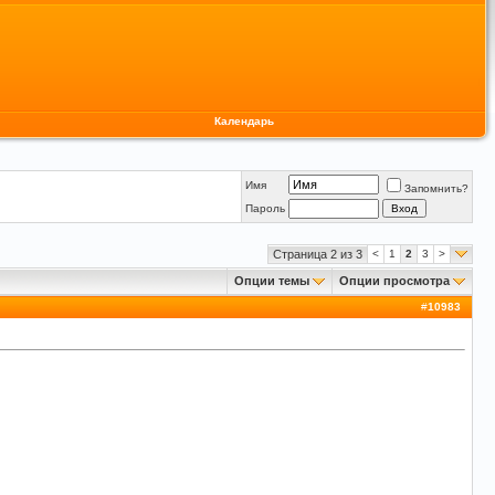
Календарь
Имя
Запомнить?
Пароль
Страница 2 из 3
<
1
2
3
>
Опции темы
Опции просмотра
#
10983