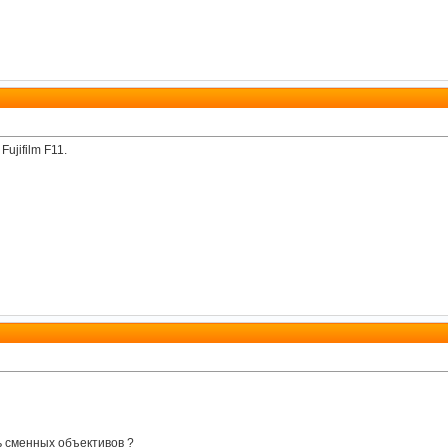
ujifilm F11.
ь сменных объективов ?