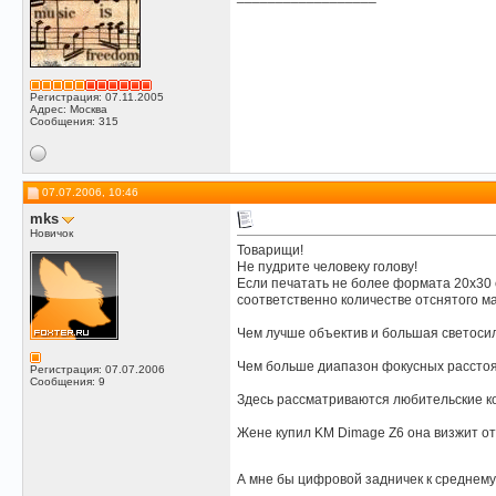
Регистрация: 07.11.2005
Адрес: Москва
Сообщения: 315
07.07.2006, 10:46
mks
Новичок
Товарищи!
Не пудрите человеку голову!
Если печатать не более формата 20х30 е
соответственно количестве отснятого ма
Чем лучше объектив и большая светосил
Чем больше диапазон фокусных расстоя
Регистрация: 07.07.2006
Сообщения: 9
Здесь рассматриваются любительские ком
Жене купил KM Dimage Z6 она визжит от 
А мне бы цифровой задничек к среднему