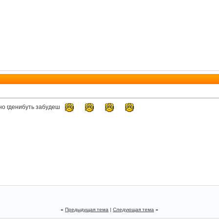
но гденибуть забудеш
«
Предыдущая тема
|
Следующая тема
»