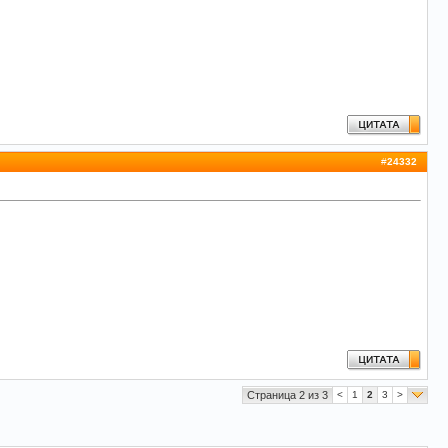
#
24332
Страница 2 из 3
<
1
2
3
>