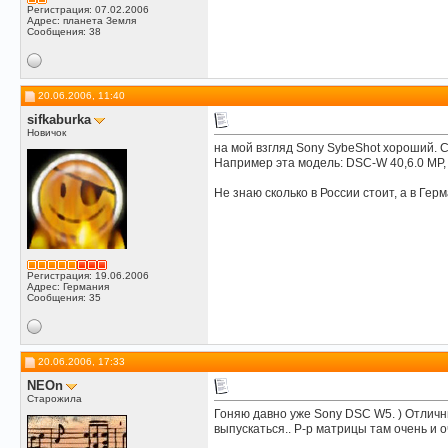
Регистрация: 07.02.2006
Адрес: планета Земля
Сообщения: 38
20.06.2006, 11:40
sifkaburka
Новичок
на мой взгляд Sony SybeShot хороший. 
Например эта модель: DSC-W 40,6.0 MP, 3x
Не знаю сколько в России стоит, а в Гер
Регистрация: 19.06.2006
Адрес: Германия
Сообщения: 35
20.06.2006, 17:33
NEOn
Старожила
Гоняю давно уже Sony DSC W5. ) Отличны
выпускаться.. Р-р матрицы там очень и о
__________________