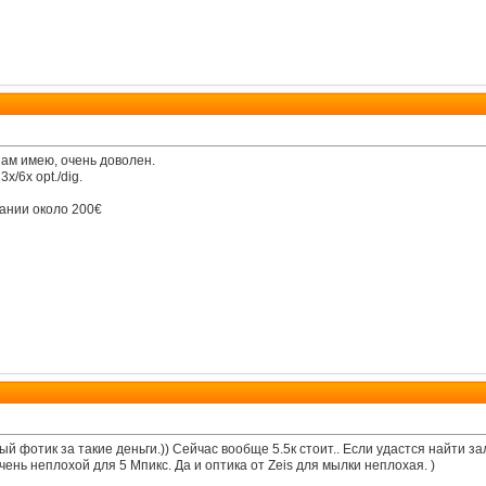
Сам имею, очень доволен.
/6x opt./dig.
мании около 200€
й фотик за такие деньги.)) Сейчас вообще 5.5к стоит.. Если удастся найти з
чень неплохой для 5 Мпикс. Да и оптика от Zeis для мылки неплохая. )