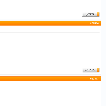
#
22304
#
22377