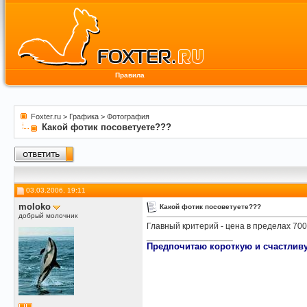
Правила
Foxter.ru
>
Графика
>
Фотография
Какой фотик посоветуете???
03.03.2006, 19:11
moloko
Какой фотик посоветуете???
добрый молочник
Главный критерий - цена в пределах 70
__________________
Предпочитаю короткую и счастливу