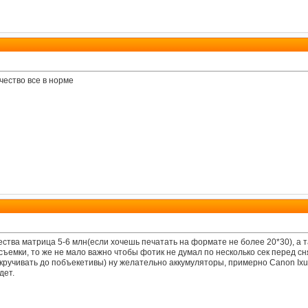
чество все в норме
ства матрица 5-6 млн(если хочешь печатать на формате не более 20*30), а т
съемки, то же не мало важно чтобы фотик не думал по несколько сек перед с
ручивать до побъекетивы) ну желательно аккумуляторы, примерно Canon Ixu
дет.