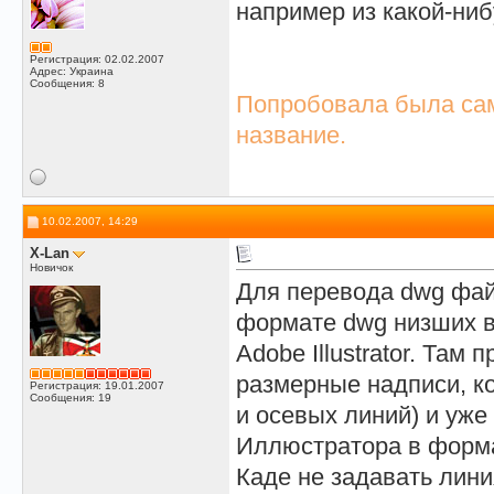
например из какой-ни
Регистрация: 02.02.2007
Адрес: Украина
Сообщения: 8
Попробовала была сама
название.
10.02.2007, 14:29
X-Lan
Новичок
Для перевода dwg файл
формате dwg низших ве
Adobe Illustrator. Та
размерные надписи, к
Регистрация: 19.01.2007
Сообщения: 19
и осевых линий) и уж
Иллюстратора в формат
Каде не задавать лин