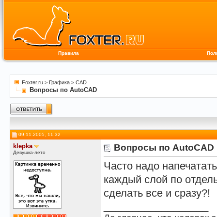
Правила
Пол
Foxter.ru
>
Графика
>
CAD
Вопросы по AutoCAD
09.11.2005, 11:32
klepka
Вопросы по AutoCAD
Девушка-лето
Часто надо напечатать
каждый слой по отдельн
сделать все и сразу?!
__________________