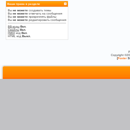
Ваши права в разделе
Вы
не можете
создавать темы
Вы
не можете
отвечать на сообщения
Вы
не можете
прикреплять файлы
Вы
не можете
редактировать сообщения
BB-коды
Вкл.
Смайлы
Вкл.
[IMG]
код
Вкл.
HTML код
Выкл.
P
Copyright ©2
[
Foxter
S