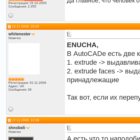
Да главное, что человек о
Регистрация: 25.10.2005
Сообщения: 2,355
13.11.2006, 18:45
whitenester
Новичок
ENUCHA,
В AutoCADe есть две к
1. extrude -> выдавли
2. extrude faces -> вы
принадлежащие
Регистрация: 02.11.2006
Адрес: UA
Сообщения: 39
Так вот, если их переп
17.11.2006, 12:39
shnobeli
Новичок
А есть что то наподоб