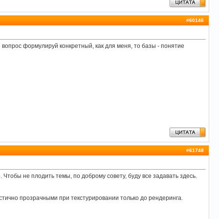
#
60146
И вопрос формулируй конкретный, как для меня, то базы - понятие
#
61748
. Чтобы не плодить темы, по доброму совету, буду все задавать здесь.
частично прозрачными при текстурировании только до рендеринга.