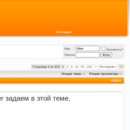
Календарь
Имя
Запомнить?
Пароль
Страница 1 из 414
1
2
3
11
51
101
>
Последняя
»
Опции темы
Опции просмотра
#
58860
 задаем в этой теме.