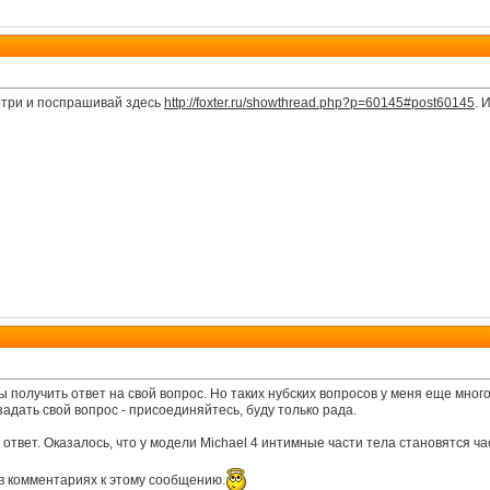
мотри и поспрашивай здесь
http://foxter.ru/showthread.php?p=60145#post60145
. 
ы получить ответ на свой вопрос. Но таких нубских вопросов у меня еще много
задать свой вопрос - присоединяйтесь, буду только рада.
 ответ. Оказалось, что у модели Michael 4 интимные части тела становятся 
в комментариях к этому сообщению.