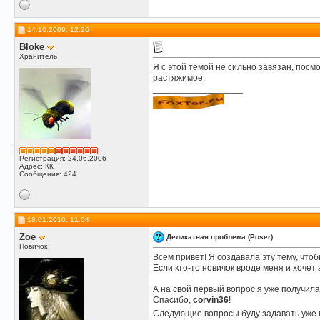
14.10.2009, 12:26
Bloke
Хранитель
Я с этой темой не сильно завязан, пос
растяжимое.
__________________
Регистрация: 24.06.2006
Адрес: КК
Сообщения: 424
18.01.2010, 11:04
Zoe
Деликатная проблема (Poser)
Новичок
Всем привет! Я создавала эту тему, чтоб
Если кто-то новичок вроде меня и хочет 
А на свой первый вопрос я уже получила
Спасибо,
corvin36
!
Следующие вопросы буду задавать уже 