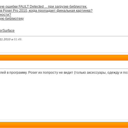
че ошибки FAULT Detected ... при загрузке библиотек.
в Poser Pro 2010, когда пропадает финальная картинка?
чности?
ную библиотеку
erSurface
11.2010 в
01:49
.
ей в программу. Poser их попросту не видит (только аксессуары, одежду и по