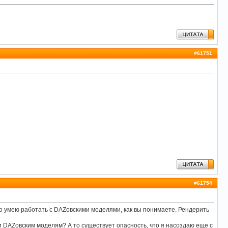
#
61751
#
61754
шо умею работать с DAZовскими моделями, как вы понимаете. Рендерить
у и DAZовским моделям? А то существует опасность, что я насоздаю еще с