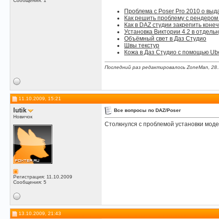
Сообщения: 1
Проблема с Poser Pro 2010 о выда
Как решить проблему с рендером 
Как в DAZ студии закрепить коне
Установка Виктории 4.2 в отдель
Объёмный свет в Даз Студио
Швы текстур
Кожа в Даз Студио с помощью Ub
Последний раз редактировалось ZoneMan, 28.
11.10.2009, 15:21
lutik
Все вопросы по DAZ/Poser
Новичок
Столкнулся с проблемой установки модел
Регистрация: 11.10.2009
Сообщения: 5
13.10.2009, 21:43