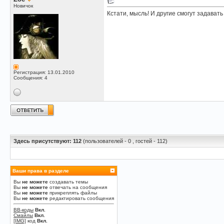
Новичок
Кстати, мысль! И другие смогут задавать
Регистрация: 13.01.2010
Сообщения: 4
Здесь присутствуют: 112
(пользователей - 0 , гостей - 112)
Ваши права в разделе
Вы
не можете
создавать темы
Вы
не можете
отвечать на сообщения
Вы
не можете
прикреплять файлы
Вы
не можете
редактировать сообщения
BB-коды
Вкл.
Смайлы
Вкл.
[IMG]
код
Вкл.