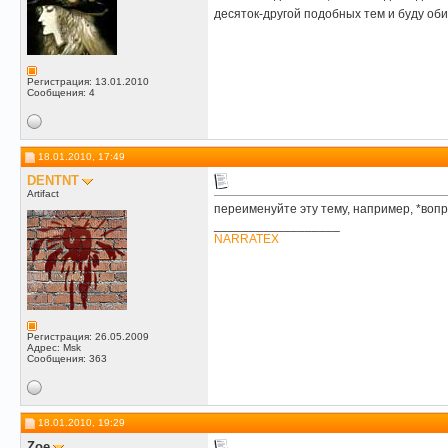
десяток-другой подобных тем и буду оби
Регистрация: 13.01.2010
Сообщения: 4
18.01.2010, 17:49
DENTNT
Artifact
переименуйте эту тему, например, *вопр
__________________
NARRATEX
Регистрация: 26.05.2009
Адрес: Msk
Сообщения: 363
18.01.2010, 19:29
Zoe